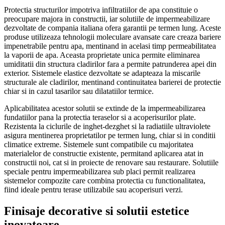
Protectia structurilor impotriva infiltratiilor de apa constituie o
preocupare majora in constructii, iar solutiile de impermeabilizare
dezvoltate de compania italiana ofera garantii pe termen lung. Aceste
produse utilizeaza tehnologii moleculare avansate care creaza bariere
impenetrabile pentru apa, mentinand in acelasi timp permeabilitatea
la vaporii de apa. Aceasta proprietate unica permite eliminarea
umiditatii din structura cladirilor fara a permite patrunderea apei din
exterior. Sistemele elastice dezvoltate se adapteaza la miscarile
structurale ale cladirilor, mentinand continuitatea barierei de protectie
chiar si in cazul tasarilor sau dilatatiilor termice.
Aplicabilitatea acestor solutii se extinde de la impermeabilizarea
fundatiilor pana la protectia teraselor si a acoperisurilor plate.
Rezistenta la ciclurile de inghet-dezghet si la radiatiile ultraviolete
asigura mentinerea proprietatilor pe termen lung, chiar si in conditii
climatice extreme. Sistemele sunt compatibile cu majoritatea
materialelor de constructie existente, permitand aplicarea atat in
constructii noi, cat si in proiecte de renovare sau restaurare. Solutiile
speciale pentru impermeabilizarea sub placi permit realizarea
sistemelor compozite care combina protectia cu functionalitatea,
fiind ideale pentru terase utilizabile sau acoperisuri verzi.
Finisaje decorative si solutii estetice
inovatoare