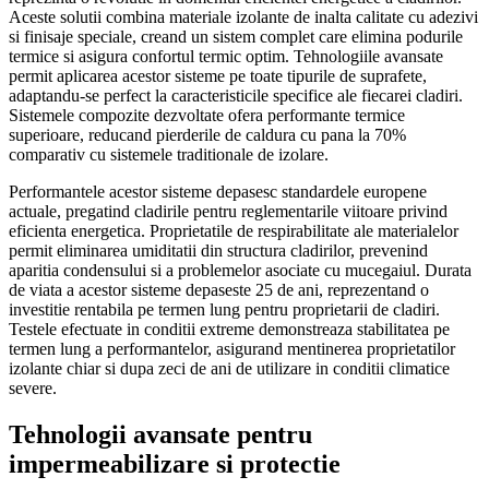
Aceste solutii combina materiale izolante de inalta calitate cu adezivi
si finisaje speciale, creand un sistem complet care elimina podurile
termice si asigura confortul termic optim. Tehnologiile avansate
permit aplicarea acestor sisteme pe toate tipurile de suprafete,
adaptandu-se perfect la caracteristicile specifice ale fiecarei cladiri.
Sistemele compozite dezvoltate ofera performante termice
superioare, reducand pierderile de caldura cu pana la 70%
comparativ cu sistemele traditionale de izolare.
Performantele acestor sisteme depasesc standardele europene
actuale, pregatind cladirile pentru reglementarile viitoare privind
eficienta energetica. Proprietatile de respirabilitate ale materialelor
permit eliminarea umiditatii din structura cladirilor, prevenind
aparitia condensului si a problemelor asociate cu mucegaiul. Durata
de viata a acestor sisteme depaseste 25 de ani, reprezentand o
investitie rentabila pe termen lung pentru proprietarii de cladiri.
Testele efectuate in conditii extreme demonstreaza stabilitatea pe
termen lung a performantelor, asigurand mentinerea proprietatilor
izolante chiar si dupa zeci de ani de utilizare in conditii climatice
severe.
Tehnologii avansate pentru
impermeabilizare si protectie