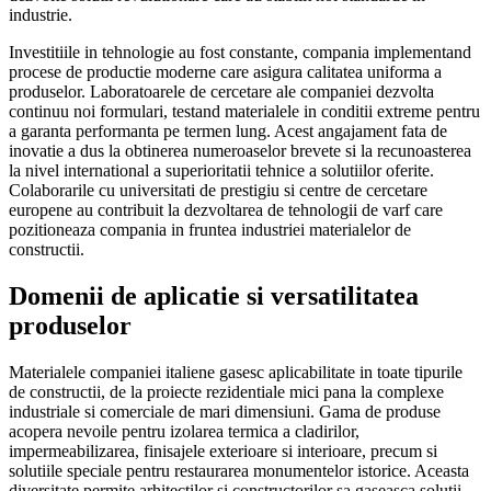
industrie.
Investitiile in tehnologie au fost constante, compania implementand
procese de productie moderne care asigura calitatea uniforma a
produselor. Laboratoarele de cercetare ale companiei dezvolta
continuu noi formulari, testand materialele in conditii extreme pentru
a garanta performanta pe termen lung. Acest angajament fata de
inovatie a dus la obtinerea numeroaselor brevete si la recunoasterea
la nivel international a superioritatii tehnice a solutiilor oferite.
Colaborarile cu universitati de prestigiu si centre de cercetare
europene au contribuit la dezvoltarea de tehnologii de varf care
pozitioneaza compania in fruntea industriei materialelor de
constructii.
Domenii de aplicatie si versatilitatea
produselor
Materialele companiei italiene gasesc aplicabilitate in toate tipurile
de constructii, de la proiecte rezidentiale mici pana la complexe
industriale si comerciale de mari dimensiuni. Gama de produse
acopera nevoile pentru izolarea termica a cladirilor,
impermeabilizarea, finisajele exterioare si interioare, precum si
solutiile speciale pentru restaurarea monumentelor istorice. Aceasta
diversitate permite arhitectilor si constructorilor sa gaseasca solutii