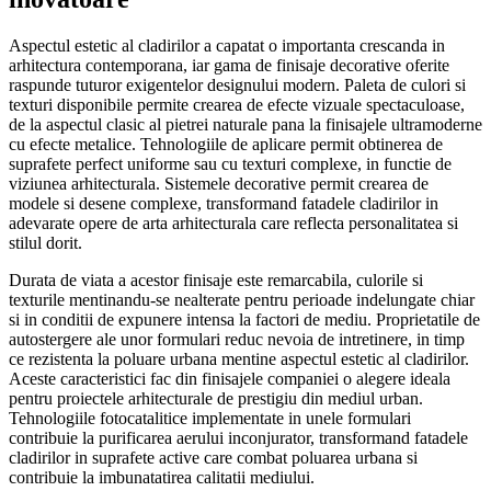
Aspectul estetic al cladirilor a capatat o importanta crescanda in
arhitectura contemporana, iar gama de finisaje decorative oferite
raspunde tuturor exigentelor designului modern. Paleta de culori si
texturi disponibile permite crearea de efecte vizuale spectaculoase,
de la aspectul clasic al pietrei naturale pana la finisajele ultramoderne
cu efecte metalice. Tehnologiile de aplicare permit obtinerea de
suprafete perfect uniforme sau cu texturi complexe, in functie de
viziunea arhitecturala. Sistemele decorative permit crearea de
modele si desene complexe, transformand fatadele cladirilor in
adevarate opere de arta arhitecturala care reflecta personalitatea si
stilul dorit.
Durata de viata a acestor finisaje este remarcabila, culorile si
texturile mentinandu-se nealterate pentru perioade indelungate chiar
si in conditii de expunere intensa la factori de mediu. Proprietatile de
autostergere ale unor formulari reduc nevoia de intretinere, in timp
ce rezistenta la poluare urbana mentine aspectul estetic al cladirilor.
Aceste caracteristici fac din finisajele companiei o alegere ideala
pentru proiectele arhitecturale de prestigiu din mediul urban.
Tehnologiile fotocatalitice implementate in unele formulari
contribuie la purificarea aerului inconjurator, transformand fatadele
cladirilor in suprafete active care combat poluarea urbana si
contribuie la imbunatatirea calitatii mediului.