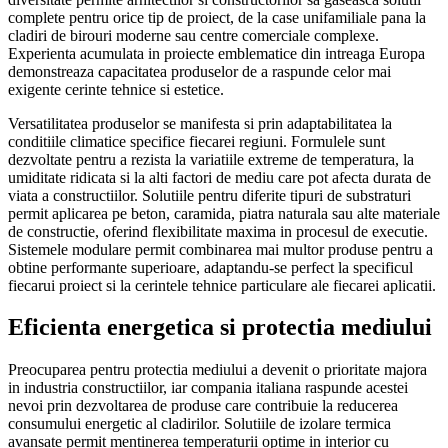
complete pentru orice tip de proiect, de la case unifamiliale pana la
cladiri de birouri moderne sau centre comerciale complexe.
Experienta acumulata in proiecte emblematice din intreaga Europa
demonstreaza capacitatea produselor de a raspunde celor mai
exigente cerinte tehnice si estetice.
Versatilitatea produselor se manifesta si prin adaptabilitatea la
conditiile climatice specifice fiecarei regiuni. Formulele sunt
dezvoltate pentru a rezista la variatiile extreme de temperatura, la
umiditate ridicata si la alti factori de mediu care pot afecta durata de
viata a constructiilor. Solutiile pentru diferite tipuri de substraturi
permit aplicarea pe beton, caramida, piatra naturala sau alte materiale
de constructie, oferind flexibilitate maxima in procesul de executie.
Sistemele modulare permit combinarea mai multor produse pentru a
obtine performante superioare, adaptandu-se perfect la specificul
fiecarui proiect si la cerintele tehnice particulare ale fiecarei aplicatii.
Eficienta energetica si protectia mediului
Preocuparea pentru protectia mediului a devenit o prioritate majora
in industria constructiilor, iar compania italiana raspunde acestei
nevoi prin dezvoltarea de produse care contribuie la reducerea
consumului energetic al cladirilor. Solutiile de izolare termica
avansate permit mentinerea temperaturii optime in interior cu