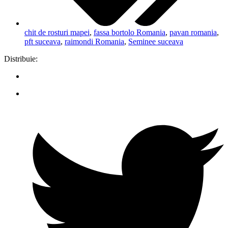
chit de rosturi mapei
,
fassa bortolo Romania
,
pavan romania
,
pft suceava
,
raimondi Romania
,
Seminee suceava
Distribuie: