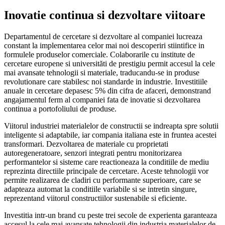
Inovatie continua si dezvoltare viitoare
Departamentul de cercetare si dezvoltare al companiei lucreaza
constant la implementarea celor mai noi descoperiri stiintifice in
formulele produselor comerciale. Colaborarile cu institute de
cercetare europene si universităti de prestigiu permit accesul la cele
mai avansate tehnologii si materiale, traducandu-se in produse
revolutionare care stabilesc noi standarde in industrie. Investitiile
anuale in cercetare depasesc 5% din cifra de afaceri, demonstrand
angajamentul ferm al companiei fata de inovatie si dezvoltarea
continua a portofoliului de produse.
Viitorul industriei materialelor de constructii se indreapta spre solutii
inteligente si adaptabile, iar compania italiana este in fruntea acestei
transformari. Dezvoltarea de materiale cu proprietati
autoregeneratoare, senzori integrati pentru monitorizarea
performantelor si sisteme care reactioneaza la conditiile de mediu
reprezinta directiile principale de cercetare. Aceste tehnologii vor
permite realizarea de cladiri cu performante superioare, care se
adapteaza automat la conditiile variabile si se intretin singure,
reprezentand viitorul constructiilor sustenabile si eficiente.
Investitia intr-un brand cu peste trei secole de experienta garanteaza
accesul la cele mai avansate tehnologii din industria materialelor de