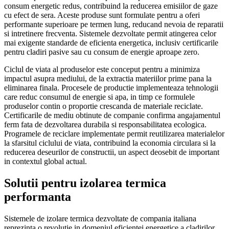
consum energetic redus, contribuind la reducerea emisiilor de gaze
cu efect de sera. Aceste produse sunt formulate pentru a oferi
performante superioare pe termen lung, reducand nevoia de reparatii
si intretinere frecventa. Sistemele dezvoltate permit atingerea celor
mai exigente standarde de eficienta energetica, inclusiv certificarile
pentru cladiri pasive sau cu consum de energie aproape zero.
Ciclul de viata al produselor este conceput pentru a minimiza
impactul asupra mediului, de la extractia materiilor prime pana la
eliminarea finala. Procesele de productie implementeaza tehnologii
care reduc consumul de energie si apa, in timp ce formulele
produselor contin o proportie crescanda de materiale reciclate.
Certificarile de mediu obtinute de companie confirma angajamentul
ferm fata de dezvoltarea durabila si responsabilitatea ecologica.
Programele de reciclare implementate permit reutilizarea materialelor
la sfarsitul ciclului de viata, contribuind la economia circulara si la
reducerea deseurilor de constructii, un aspect deosebit de important
in contextul global actual.
Solutii pentru izolarea termica
performanta
Sistemele de izolare termica dezvoltate de compania italiana
reprezinta o revolutie in domeniul eficientei energetice a cladirilor.