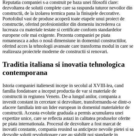
Reputatia companiei s-a construit pe baza unei filosofii clare:
dezvoltarea de solutii complete care sa raspunda tuturor nevoilor din
constructii, de la izolarea termica pana la finisajele decorative.
Portofoliul vast de produse acoperă toate etapele unui proiect de
constructie, oferind profesionistilor din domeniu increderea ca
lucreaza cu materiale testate si certificate conform standardelor
europene cele mai exigente. Prezenta companiei pe piata
romaneasca a adus o nouă dimensiune in domeniul constructiilor,
oferind acces la tehnologii avansate care transforma modul in care se
realizeaza proiectele moderne de constructii si renovari.
Traditia italiana si inovatia tehnologica
contemporana
Istoria companiei italienesti incepe in secolul al XVIII-lea, cand
familia fondatoare a inceput productia de var si materiale de
constructii in regiunea Veneto. De-a lungul anilor, compania a
investit constant in cercetare si dezvoltare, transformandu-se dintr-o
afacere familiala intr-un lider european in domeniul materialelor de
constructii. Aceasta evolutie graduala a permis acumularea unei
expertize unice, care se reflecta astazi in calitatea produselor oferite
pe piata internationala. Procesul de dezvoltare a fost marcat de
inovatii constante, compania reusind sa anticipeze nevoile pietei si sa
dezvolte solutii revulutionare care au stabilit noi standarde in