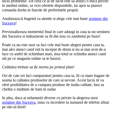
nicio problema! Tot ceea ce ai de facut este sa arunci o mica privire
in mediul online, sa vezi ofertele disponibile, iar apoi sa plasezi
comanda dorita in functie de preferintele proprii.
Analizeaza-ti bugetul cu atentie si alege cele mai bune
seminee din
Suceava
!
Previzualizeaza momentul final in care adaugi in casa ta un semineu
din Suceava si indrazneste sa fii din nou cu zambetul pe buze!
Poate ca nu este usor sa faci cele mai bune alegeri pentru casa ta,
mai ales atunci cand esti la inceput de drum si nu ai mai avut de-a
face cu astfel de schimbari mari, insa totul se schimba atunci cand
stii pe ce magazin online sa te bazezi.
Calitatea trebuie sa fie mereu pe primul plan!
Ori de cate ori faci cumparaturi pentru casa ta, fii cu mare bagare de
seama la calitatea produselor de care ai nevoie. Acest lucru iti va
oferi posibilitatea de a cumpara produse de inalta calitate, fara sa
cheltui o multime de bani in zadar.
In plus, daca ai nelamuriri diverse cu privire la alegerea unor
seminee din Suceava
, suna cu incredere la numarul de telefon afisat
pe site-ul dorit!