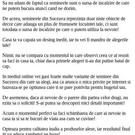
Sa nu uitam de faptul ca semineele sunt o sursa de incalzire de care
ne putem bucura atunci cand ne dorim.
De aceea, semineele din Suceava reprezinta doar niste obiecte de
decor care adauga un plus de frumusete locuintei tale, ci sunt
totodata o sursa de incalzire pe care o putem utiliza la nevoie!
Casa ta va capata un desing inedit, iar tu vei fi mandru de alegerile
tale!
Nimic nu se compara cu momentul in care observi ceea ce ai reusit
sa faci in casa ta, chiar daca primele alegeri ti-au dat putine batai de
cap.
In mediul online vei gasi foarte multe variante de seminee din
Suceava din care sa alegi, asa ca arunca o mica privire pe internet si
bazeaza-te pe optiunea care ti se pare potrivita pentru bugetul tau.
De asemenea, daca ai nevoie de o parere din partea celor dragi, nu
ezita sa o soliciti! S-ar putea sa descoperi mici detalii importante!
Acum e momentul perfect sa faci schimbarea de care ai nevoie in
casa ta si sa te bucuri de viata asa cum se cuvine!
Opteaza pentru calitatea inalta a produselor alese, iar rezultatul final
iti va aduce zambetul pe buze!