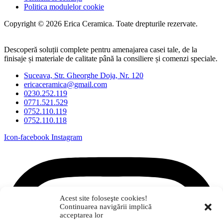
Politica modulelor cookie
Copyright © 2026 Erica Ceramica. Toate drepturile rezervate.
Descoperă soluții complete pentru amenajarea casei tale, de la
finisaje și materiale de calitate până la consiliere și comenzi speciale.
Suceava, Str. Gheorghe Doja, Nr. 120
ericaceramica@gmail.com
0230.252.119
0771.521.529
0752.110.119
0752.110.118
Icon-facebook
Instagram
Acest site foloseşte cookies!
Continuarea navigării implică
acceptarea lor