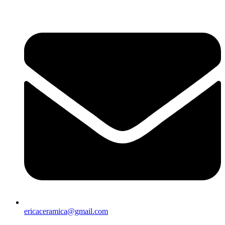
Sari
la
conținut
ericaceramica@gmail.com