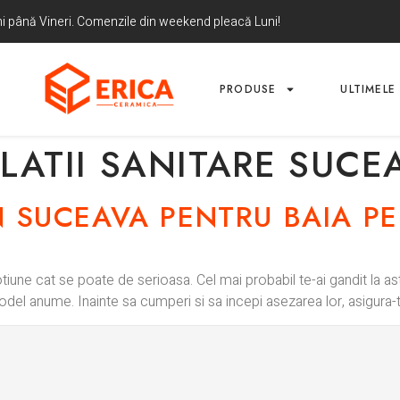
uni până Vineri. Comenzile din weekend pleacă Luni!
PRODUSE
ULTIMELE 
LATII SANITARE SUCE
IN SUCEAVA PENTRU BAIA P
otiune cat se poate de serioasa. Cel mai probabil te-ai gandit la as
model anume. Inainte sa cumperi si sa incepi asezarea lor, asigura-t