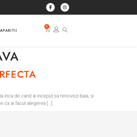
0
APARITII
AVA
ERFECTA
ta inca de cand ai inceput sa renovezi baia, si
e ca ai facut alegerea […]