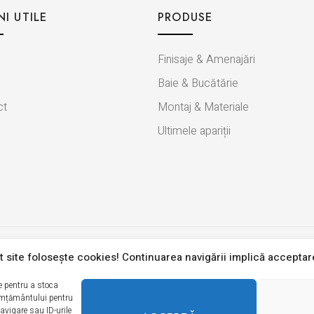
NI UTILE
PRODUSE
Finisaje & Amenajări
Baie & Bucătărie
ct
Montaj & Materiale
Ultimele apariții
 site foloseşte cookies! Continuarea navigării implică acceptar
nțialitate
Termeni si condiții
Politica modulelor cookie
© 2026 Erica Ceramica. Toate drepturile rezervate.
le pentru a stoca
imțământului pentru
vigare sau ID-urile