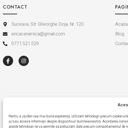
CONTACT
PAGI
Suceava, Str. Gheorghe Doja, Nr. 120
Acasa
ericaceramica@gmail.com
Blog
0771.521.529
Conta
Acest
Politică de Confide
Copyright 
Pentru a vă oferi cea mai bună experiență, utilizăm tehnologii precum cookie-uri
și/sau accesa informații despre dispozitivul dumneavoastră. Acordarea cons
aceste tehnologii ne va permite să prelucrăm date precum comportamentul de na