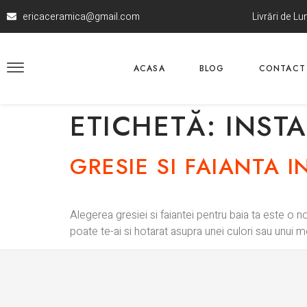
ericaceramica@gmail.com
Livrări de L
ACASA
BLOG
CONTACT
ETICHETĂ:
INSTA
GRESIE SI FAIANTA 
Alegerea gresiei si faiantei pentru baia ta este o n
poate te-ai si hotarat asupra unei culori sau unui 