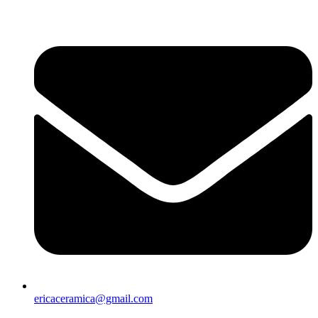
Sari
la
conținut
ericaceramica@gmail.com