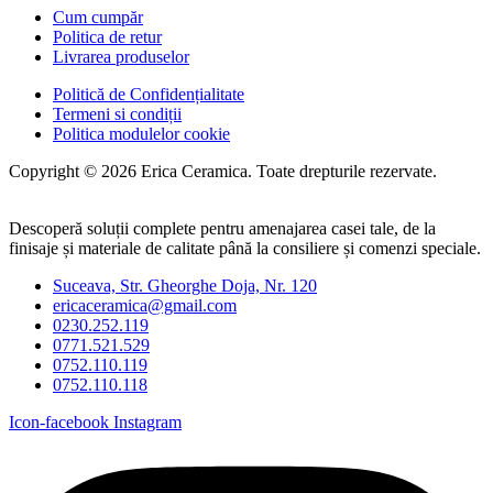
Cum cumpăr
Politica de retur
Livrarea produselor
Politică de Confidențialitate
Termeni si condiții
Politica modulelor cookie
Copyright © 2026 Erica Ceramica. Toate drepturile rezervate.
Descoperă soluții complete pentru amenajarea casei tale, de la
finisaje și materiale de calitate până la consiliere și comenzi speciale.
Suceava, Str. Gheorghe Doja, Nr. 120
ericaceramica@gmail.com
0230.252.119
0771.521.529
0752.110.119
0752.110.118
Icon-facebook
Instagram