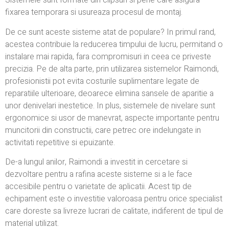
Sistemele sunt formate din clipsuri si pene care asigura
fixarea temporara si usureaza procesul de montaj.
De ce sunt aceste sisteme atat de populare? In primul rand,
acestea contribuie la reducerea timpului de lucru, permitand o
instalare mai rapida, fara compromisuri in ceea ce priveste
precizia. Pe de alta parte, prin utilizarea sistemelor Raimondi,
profesionistii pot evita costurile suplimentare legate de
reparatiile ulterioare, deoarece elimina sansele de aparitie a
unor denivelari inestetice. In plus, sistemele de nivelare sunt
ergonomice si usor de manevrat, aspecte importante pentru
muncitorii din constructii, care petrec ore indelungate in
activitati repetitive si epuizante.
De-a lungul anilor, Raimondi a investit in cercetare si
dezvoltare pentru a rafina aceste sisteme si a le face
accesibile pentru o varietate de aplicatii. Acest tip de
echipament este o investitie valoroasa pentru orice specialist
care doreste sa livreze lucrari de calitate, indiferent de tipul de
material utilizat.