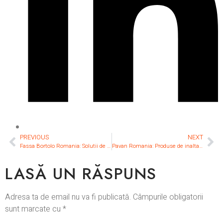
PREVIOUS
NEXT
Fassa Bortolo Romania: Solutii de Top pentru Constructii Moderne
Pavan Romania: Produse de inalta calitate pentru constructii si finisaje
LASĂ UN RĂSPUNS
Adresa ta de email nu va fi publicată.
Câmpurile obligatorii
sunt marcate cu
*