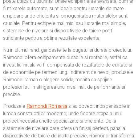
poate utiliza cu usurinta. Unele echipamente avansate, cum ar
fi mixerele automate, sunt ideale pentru lucrarile de mare
amploare unde eficienta si omogenitatea materialelor sunt
cruciale. Pentru echipele mai mici sau lucrarile mai simple,
sistemele de nivelare si dispozitivele de taiere pot fi
suficiente pentru a obtine rezultate excelente.
Nu in ultimul rand, gandeste-te la bugetul si durata proiectului.
Raimondi ofera echipamente durabile si rentabile, astfel ca
investitia initiala va fi compensata de rezultatele de calitate si
de economiile pe termen lung. Indiferent de nevoi, produsele
Raimondi raman o alegere solida, menita sa sprijine
profesionistii in atingerea unui nivel inalt de performanta si
precizie.
Produsele
Raimondi
Romania
s-au dovedit indispensabile in
lumea constructiilor moderne, unde fiecare etapa a unui
proiect necesita unelte specializate si eficiente. De la
sistemele de nivelare care ofera un finisaj perfect, pana la
dispozitivele de taiere de inalta precizie, Raimondi transforma