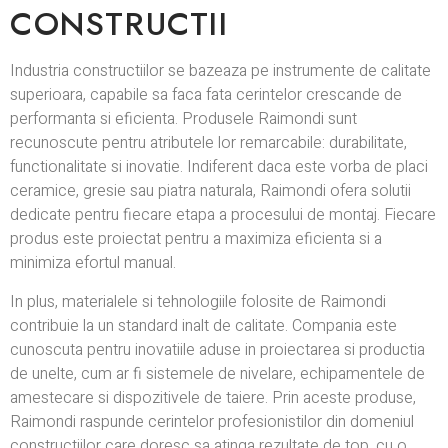
CONSTRUCTII
Industria constructiilor se bazeaza pe instrumente de calitate
superioara, capabile sa faca fata cerintelor crescande de
performanta si eficienta. Produsele Raimondi sunt
recunoscute pentru atributele lor remarcabile: durabilitate,
functionalitate si inovatie. Indiferent daca este vorba de placi
ceramice, gresie sau piatra naturala, Raimondi ofera solutii
dedicate pentru fiecare etapa a procesului de montaj. Fiecare
produs este proiectat pentru a maximiza eficienta si a
minimiza efortul manual.
In plus, materialele si tehnologiile folosite de Raimondi
contribuie la un standard inalt de calitate. Compania este
cunoscuta pentru inovatiile aduse in proiectarea si productia
de unelte, cum ar fi sistemele de nivelare, echipamentele de
amestecare si dispozitivele de taiere. Prin aceste produse,
Raimondi raspunde cerintelor profesionistilor din domeniul
constructiilor care doresc sa atinga rezultate de top, cu o