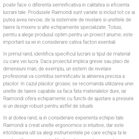
poate face o diferenta semnificativa in calitatea si eficienta
lucrarii tale. Produsele Raimondi sunt variate si includ tot ce ai
putea avea nevoie, de la sistemele de nivelare si uneltele de
taiere la mixere si alte echipamente specializate. Totusi,
pentru a alege produsul optim pentru un proiect anume, este
important sa iei in considerare cativa factori esentiali.
In primul rand, identifica specificul lucrarii si tipul de material
cu care vei lucra. Daca proiectul implica gresie sau placi de
dimensiuni mari, de exemplu, un sistem de nivelare
profesional va contribui semnificativ la alinierea precisa a
placilor. In cazul placilor groase, se recomanda utilizarea unei
unelte de taiere capabile sa faca fata materialelor dure, iar
Raimondi ofera echipamente cu functii de ajustare a presiunii
si un design robust pentru astfel de situatii.
In al doilea rand, ia in considerare experienta echipei tale.
Raimondi a creat unelte ergonomice si intuitive, dar este
intotdeauna util sa alegi instrumentele pe care echipa ta le