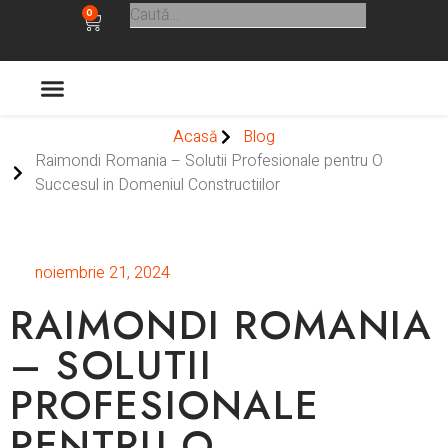
0
ULTIMELE APARITII
Acasă
Blog
Raimondi Romania – Solutii Profesionale pentru O
Succesul in Domeniul Constructiilor
noiembrie 21, 2024
RAIMONDI ROMANIA
– SOLUTII
PROFESIONALE
PENTRU O