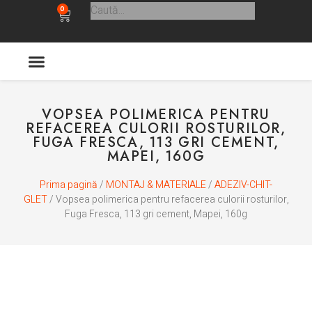
0
ULTIMELE APARITII
VOPSEA POLIMERICA PENTRU
REFACEREA CULORII ROSTURILOR,
FUGA FRESCA, 113 GRI CEMENT,
MAPEI, 160G
Prima pagină
/
MONTAJ & MATERIALE
/
ADEZIV-CHIT-
GLET
/ Vopsea polimerica pentru refacerea culorii rosturilor,
Fuga Fresca, 113 gri cement, Mapei, 160g
In stoc