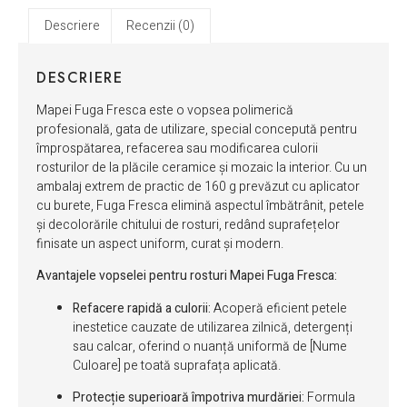
Descriere
Recenzii (0)
DESCRIERE
Mapei Fuga Fresca este o vopsea polimerică
profesională, gata de utilizare, special concepută pentru
împrospătarea, refacerea sau modificarea culorii
rosturilor de la plăcile ceramice și mozaic la interior. Cu un
ambalaj extrem de practic de 160 g prevăzut cu aplicator
cu burete, Fuga Fresca elimină aspectul îmbătrânit, petele
și decolorările chitului de rosturi, redând suprafețelor
finisate un aspect uniform, curat și modern.
Avantajele vopselei pentru rosturi Mapei Fuga Fresca:
Refacere rapidă a culorii:
Acoperă eficient petele
inestetice cauzate de utilizarea zilnică, detergenți
sau calcar, oferind o nuanță uniformă de [Nume
Culoare] pe toată suprafața aplicată.
Protecție superioară împotriva murdăriei:
Formula