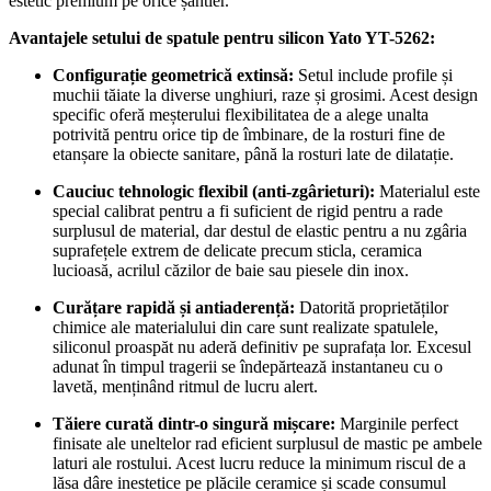
estetic premium pe orice șantier.
Avantajele setului de spatule pentru silicon Yato YT-5262:
Configurație geometrică extinsă:
Setul include profile și
muchii tăiate la diverse unghiuri, raze și grosimi. Acest design
specific oferă meșterului flexibilitatea de a alege unalta
potrivită pentru orice tip de îmbinare, de la rosturi fine de
etanșare la obiecte sanitare, până la rosturi late de dilatație.
Cauciuc tehnologic flexibil (anti-zgârieturi):
Materialul este
special calibrat pentru a fi suficient de rigid pentru a rade
surplusul de material, dar destul de elastic pentru a nu zgâria
suprafețele extrem de delicate precum sticla, ceramica
lucioasă, acrilul căzilor de baie sau piesele din inox.
Curățare rapidă și antiaderență:
Datorită proprietăților
chimice ale materialului din care sunt realizate spatulele,
siliconul proaspăt nu aderă definitiv pe suprafața lor. Excesul
adunat în timpul tragerii se îndepărtează instantaneu cu o
lavetă, menținând ritmul de lucru alert.
Tăiere curată dintr-o singură mișcare:
Marginile perfect
finisate ale uneltelor rad eficient surplusul de mastic pe ambele
laturi ale rostului. Acest lucru reduce la minimum riscul de a
lăsa dâre inestetice pe plăcile ceramice și scade consumul