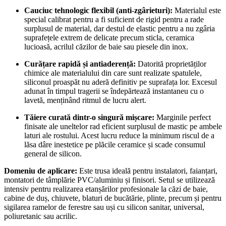
Cauciuc tehnologic flexibil (anti-zgârieturi):
Materialul este
special calibrat pentru a fi suficient de rigid pentru a rade
surplusul de material, dar destul de elastic pentru a nu zgâria
suprafețele extrem de delicate precum sticla, ceramica
lucioasă, acrilul căzilor de baie sau piesele din inox.
Curățare rapidă și antiaderență:
Datorită proprietăților
chimice ale materialului din care sunt realizate spatulele,
siliconul proaspăt nu aderă definitiv pe suprafața lor. Excesul
adunat în timpul tragerii se îndepărtează instantaneu cu o
lavetă, menținând ritmul de lucru alert.
Tăiere curată dintr-o singură mișcare:
Marginile perfect
finisate ale uneltelor rad eficient surplusul de mastic pe ambele
laturi ale rostului. Acest lucru reduce la minimum riscul de a
lăsa dâre inestetice pe plăcile ceramice și scade consumul
general de silicon.
Domeniu de aplicare:
Este trusa ideală pentru instalatori, faianțari,
montatori de tâmplărie PVC/aluminiu și finisori. Setul se utilizează
intensiv pentru realizarea etanșărilor profesionale la căzi de baie,
cabine de duș, chiuvete, blaturi de bucătărie, plinte, precum și pentru
sigilarea ramelor de ferestre sau uși cu silicon sanitar, universal,
poliuretanic sau acrilic.