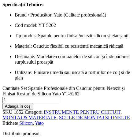
Specificații Tehnice:
Brand / Producător: Yato (Calitate profesională)
Cod model: YT-5262
Tip produs: Spatule pentru finisat/netezit silicon și etanșanți
Material: Cauciuc flexibil cu rezistență mecanică ridicată
Destinație: Modelarea cordoanelor de silicon și îndepărtarea
surplusului proaspăt
Utilizare: Finisare umedă sau uscată a rosturilor de colț și de
plan
Cantitate Set Spatule Profesionale din Cauciuc pentru Netezit și
Finisat Rosturi de Silicon Yato YT-5262
Adaugă în coș
SKU
1852
Categorii
INSTRUMENTE PENTRU CHITUIT
,
MONTAJ & MATERIALE
,
SCULE DE MONTAJ SI UNELTE
Etichete
Silicon
,
Yato
Distribuie produsul: