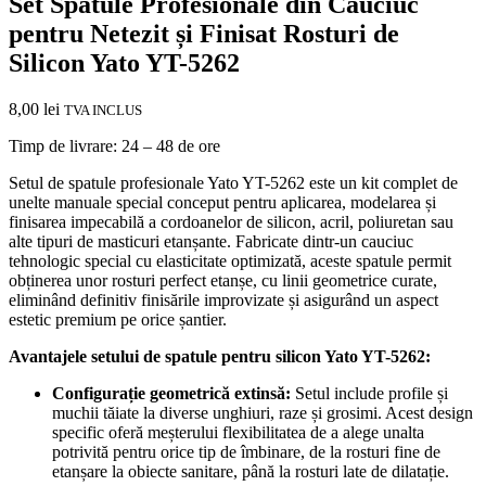
Set Spatule Profesionale din Cauciuc
pentru Netezit și Finisat Rosturi de
Silicon Yato YT-5262
8,00
lei
TVA INCLUS
Timp de livrare: 24 – 48 de ore
Setul de spatule profesionale Yato YT-5262 este un kit complet de
unelte manuale special conceput pentru aplicarea, modelarea și
finisarea impecabilă a cordoanelor de silicon, acril, poliuretan sau
alte tipuri de masticuri etanșante. Fabricate dintr-un cauciuc
tehnologic special cu elasticitate optimizată, aceste spatule permit
obținerea unor rosturi perfect etanșe, cu linii geometrice curate,
eliminând definitiv finisările improvizate și asigurând un aspect
estetic premium pe orice șantier.
Avantajele setului de spatule pentru silicon Yato YT-5262:
Configurație geometrică extinsă:
Setul include profile și
muchii tăiate la diverse unghiuri, raze și grosimi. Acest design
specific oferă meșterului flexibilitatea de a alege unalta
potrivită pentru orice tip de îmbinare, de la rosturi fine de
etanșare la obiecte sanitare, până la rosturi late de dilatație.