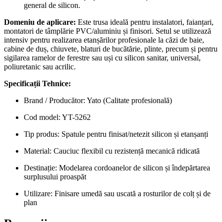
general de silicon.
Domeniu de aplicare:
Este trusa ideală pentru instalatori, faianțari,
montatori de tâmplărie PVC/aluminiu și finisori. Setul se utilizează
intensiv pentru realizarea etanșărilor profesionale la căzi de baie,
cabine de duș, chiuvete, blaturi de bucătărie, plinte, precum și pentru
sigilarea ramelor de ferestre sau uși cu silicon sanitar, universal,
poliuretanic sau acrilic.
Specificații Tehnice:
Brand / Producător: Yato (Calitate profesională)
Cod model: YT-5262
Tip produs: Spatule pentru finisat/netezit silicon și etanșanți
Material: Cauciuc flexibil cu rezistență mecanică ridicată
Destinație: Modelarea cordoanelor de silicon și îndepărtarea
surplusului proaspăt
Utilizare: Finisare umedă sau uscată a rosturilor de colț și de
plan