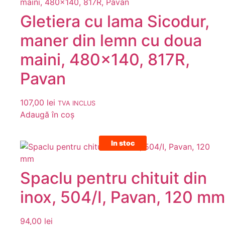
Gletiera cu lama Sicodur,
maner din lemn cu doua
maini, 480×140, 817R,
Pavan
107,00
lei
TVA INCLUS
Adaugă în coș
In stoc
Spaclu pentru chituit din
inox, 504/I, Pavan, 120 mm
94,00
lei