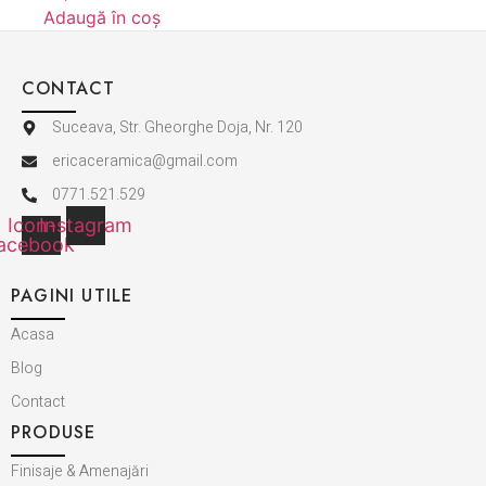
Adaugă în coș
CONTACT
Suceava, Str. Gheorghe Doja, Nr. 120
ericaceramica@gmail.com
0771.521.529
Icon-
Instagram
acebook
PAGINI UTILE
Acasa
Blog
Contact
PRODUSE
Finisaje & Amenajări