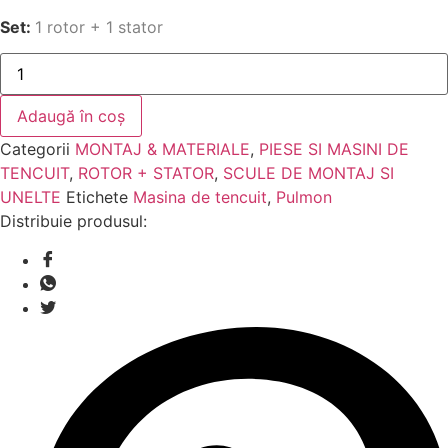
Set:
1 rotor + 1 stator
Cantitate
Set
Rotor+Stator,
Pat
Adaugă în coș
-
D8-
Categorii
MONTAJ & MATERIALE
,
PIESE SI MASINI DE
2
33
TENCUIT
,
ROTOR + STATOR
,
SCULE DE MONTAJ SI
l/min
UNELTE
Etichete
Masina de tencuit
,
Pulmon
pentru
masina
Distribuie produsul:
de
tencuit