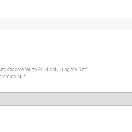
E
 Auto-Blocare Würth Pull-Lock, Lungime 5 m”
t marcate cu
*