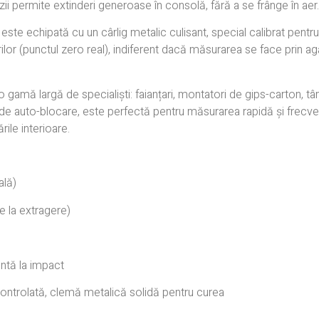
nzii permite extinderi generoase în consolă, fără a se frânge în aer.
este echipată cu un cârlig metalic culisant, special calibrat pen
r (punctul zero real), indiferent dacă măsurarea se face prin agăț
amă largă de specialiști: faianțari, montatori de gips-carton, tâmpl
ui de auto-blocare, este perfectă pentru măsurarea rapidă și frecven
ile interioare.
ală)
 la extragere)
ntă la impact
 controlată, clemă metalică solidă pentru curea