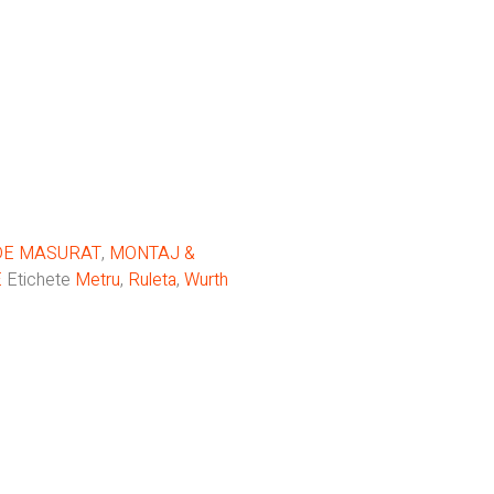
DE MASURAT
,
MONTAJ &
E
Etichete
Metru
,
Ruleta
,
Wurth