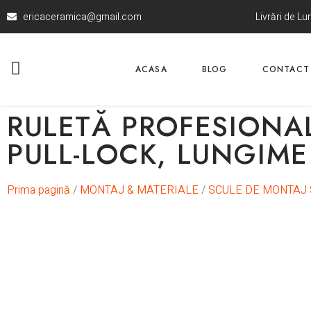
ericaceramica@gmail.com
Livrări de L
ACASA
BLOG
CONTACT
RULETĂ PROFESIONA
PULL-LOCK, LUNGIME
Prima pagină
/
MONTAJ & MATERIALE
/
SCULE DE MONTAJ 
In stoc