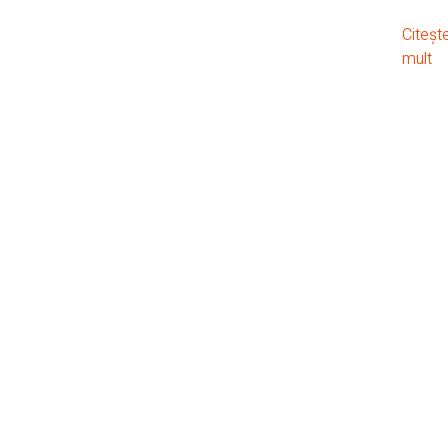
Citeșt
mult