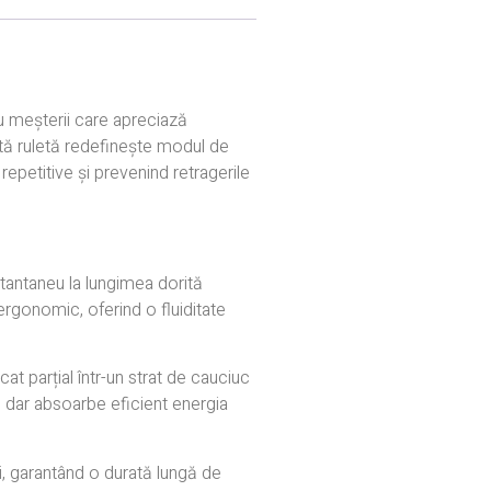
 meșterii care apreciază
stă ruletă redefinește modul de
epetitive și prevenind retragerile
antaneu la lungimea dorită
rgonomic, oferind o fluiditate
cat parțial într-un strat de cauciuc
 dar absoarbe eficient energia
i, garantând o durată lungă de