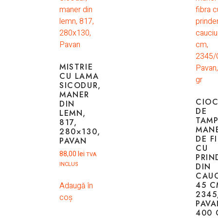
MISTRIE
CU LAMA
SICODUR,
MANER
CIO
DIN
DE
LEMN,
TAMP
817,
MAN
280×130,
DE F
PAVAN
CU
88,00
lei
TVA
PRIN
INCLUS
DIN
CAUC
45 C
Adaugă în
2345
coș
PAVA
400 