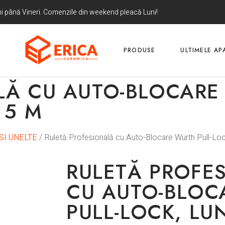
uni până Vineri. Comenzile din weekend pleacă Luni!
PRODUSE
ULTIMELE APA
LĂ CU AUTO-BLOCAR
 5 M
SI UNELTE
/ Ruletă Profesională cu Auto-Blocare Würth Pull-Lo
RULETĂ PROFE
CU AUTO-BLOC
PULL-LOCK, LU