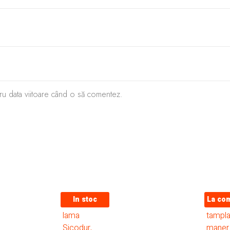
tru data viitoare când o să comentez.
In stoc
La co