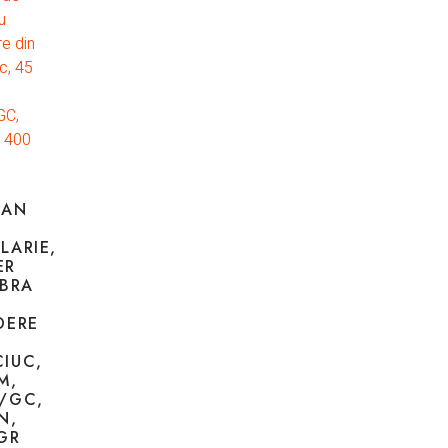
CAN
LARIE,
ER
IBRA
DERE
IUC,
M,
/GC,
N,
GR