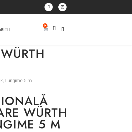
0
RITII
E WÜRTH
ck, Lungime 5 m
SIONALĂ
ARE WÜRTH
NGIME 5 M