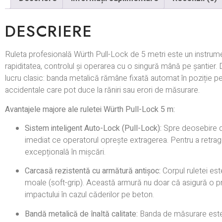
DESCRIERE
Ruleta profesională Würth Pull-Lock de 5 metri este un instru
rapiditatea, controlul și operarea cu o singură mână pe șantier
lucru clasic: banda metalică rămâne fixată automat în poziție pe
accidentale care pot duce la răniri sau erori de măsurare.
Avantajele majore ale ruletei Würth Pull-Lock 5 m:
Sistem inteligent Auto-Lock (Pull-Lock):
Spre deosebire de
imediat ce operatorul oprește extragerea. Pentru a retrag
excepțională în mișcări.
Carcasă rezistentă cu armătură antișoc:
Corpul ruletei este
moale (soft-grip). Această armură nu doar că asigură o p
impactului în cazul căderilor pe beton.
Bandă metalică de înaltă calitate:
Banda de măsurare este tr