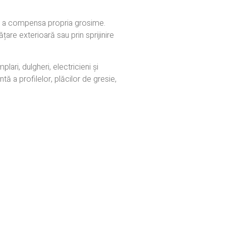
tru a compensa propria grosime.
are exterioară sau prin sprijinire
ari, dulgheri, electricieni și
tă a profilelor, plăcilor de gresie,