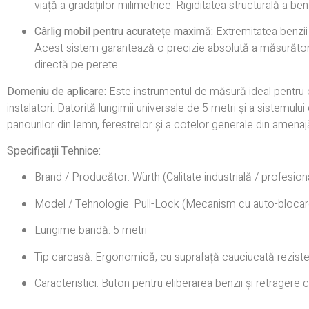
viață a gradațiilor milimetrice. Rigiditatea structurală a be
Cârlig mobil pentru acuratețe maximă:
Extremitatea benzii 
Acest sistem garantează o precizie absolută a măsurătorilo
directă pe perete.
Domeniu de aplicare:
Este instrumentul de măsură ideal pentru o g
instalatori. Datorită lungimii universale de 5 metri și a sistemul
panourilor din lemn, ferestrelor și a cotelor generale din amenajăr
Specificații Tehnice:
Brand / Producător: Würth (Calitate industrială / profesion
Model / Tehnologie: Pull-Lock (Mecanism cu auto-blocare
Lungime bandă: 5 metri
Tip carcasă: Ergonomică, cu suprafață cauciucată reziste
Caracteristici: Buton pentru eliberarea benzii și retragere