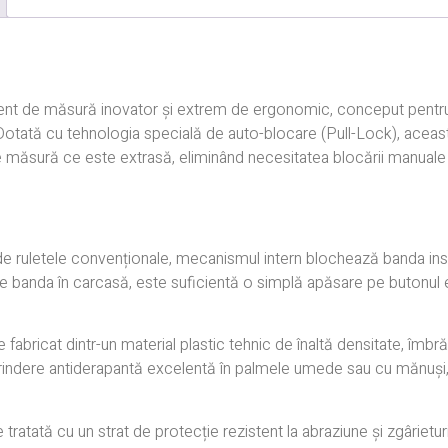
ment de măsură inovator și extrem de ergonomic, conceput pentru
. Dotată cu tehnologia specială de auto-blocare (Pull-Lock), acea
 măsură ce este extrasă, eliminând necesitatea blocării manuale r
 ruletele convenționale, mecanismul intern blochează banda inst
e banda în carcasă, este suficientă o simplă apăsare pe butonul e
 fabricat dintr-un material plastic tehnic de înaltă densitate, îmbră
rindere antiderapantă excelentă în palmele umede sau cu mănuși,
atată cu un strat de protecție rezistent la abraziune și zgârietur