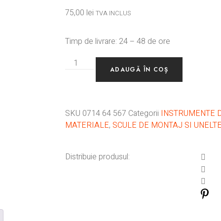
75,00
lei
TVA INCLUS
Timp de livrare: 24 – 48 de ore
ADAUGĂ ÎN COȘ
SKU
0714 64 567
Categorii
INSTRUMENTE 
MATERIALE
,
SCULE DE MONTAJ SI UNELT
Distribuie produsul: