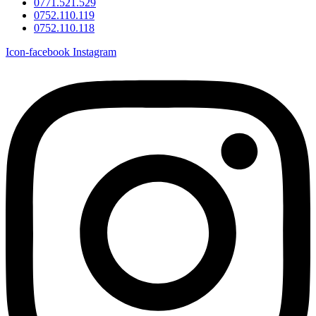
0771.521.529
0752.110.119
0752.110.118
Icon-facebook
Instagram