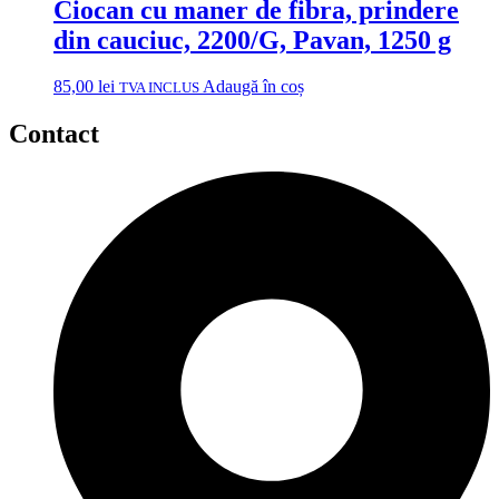
Ciocan cu maner de fibra, prindere
din cauciuc, 2200/G, Pavan, 1250 g
85,00
lei
Adaugă în coș
TVA INCLUS
Contact