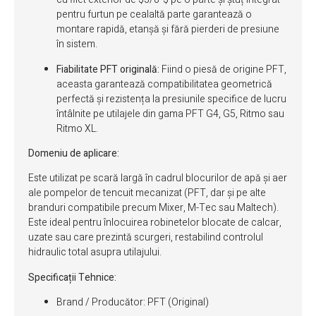
pentru furtun pe cealaltă parte garantează o
montare rapidă, etanșă și fără pierderi de presiune
în sistem.
Fiabilitate PFT originală:
Fiind o piesă de origine PFT,
aceasta garantează compatibilitatea geometrică
perfectă și rezistența la presiunile specifice de lucru
întâlnite pe utilajele din gama PFT G4, G5, Ritmo sau
Ritmo XL.
Domeniu de aplicare:
Este utilizat pe scară largă în cadrul blocurilor de apă și aer
ale pompelor de tencuit mecanizat (PFT, dar și pe alte
branduri compatibile precum Mixer, M-Tec sau Maltech).
Este ideal pentru înlocuirea robinetelor blocate de calcar,
uzate sau care prezintă scurgeri, restabilind controlul
hidraulic total asupra utilajului.
Specificații Tehnice:
Brand / Producător: PFT (Original)