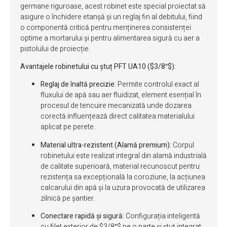
germane riguroase, acest robinet este special proiectat să
asigure o închidere etanșă și un reglaj fin al debitului, fiind
o componentă critică pentru menținerea consistenței
optime a mortarului și pentru alimentarea sigură cu aer a
pistolului de proiecție.
Avantajele robinetului cu ștuț PFT UA10 (
$3/8″$
):
Reglaj de înaltă precizie:
Permite controlul exact al
fluxului de apă sau aer fluidizat, element esențial în
procesul de tencuire mecanizată unde dozarea
corectă influențează direct calitatea materialului
aplicat pe perete.
Material ultra-rezistent (Alamă premium):
Corpul
robinetului este realizat integral din alamă industrială
de calitate superioară, material recunoscut pentru
rezistența sa excepțională la coroziune, la acțiunea
calcarului din apă și la uzura provocată de utilizarea
zilnică pe șantier.
Conectare rapidă și sigură:
Configurația inteligentă
cu filet exterior de
$3/8″$
pe o parte și ștuț integrat