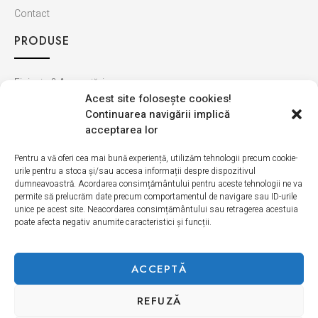
Contact
PRODUSE
Finisaje & Amenajări
Acest site foloseşte cookies!
Baie & Bucătărie
Continuarea navigării implică
Montaj & Materiale
acceptarea lor
Ultimele apariții
Pentru a vă oferi cea mai bună experiență, utilizăm tehnologii precum cookie-
urile pentru a stoca și/sau accesa informații despre dispozitivul
INFORMAȚII
dumneavoastră. Acordarea consimțământului pentru aceste tehnologii ne va
permite să prelucrăm date precum comportamentul de navigare sau ID-urile
unice pe acest site. Neacordarea consimțământului sau retragerea acestuia
Cum cumpăr
poate afecta negativ anumite caracteristici și funcții.
Politica de retur
Livrarea produselor
ACCEPTĂ
REFUZĂ
Politică de Confidențialitate
Termeni si condiții