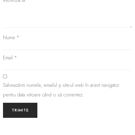
Recenzia ta
*
Nume
*
Email
*
Salvează-mi numele, emailul și site-ul web în acest navigator
pentru data viitoare când o să comentez.