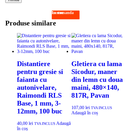
In stoc
In stoc
In stoc
La comanda
Produse similare
Distantiere
Gletiera cu lama
pentru gresie si
Sicodur, maner
faianta cu
din lemn cu doua
autonivelare,
maini, 480×140,
Raimondi RLS
817R, Pavan
Base, 1 mm, 3-
107,00
lei
TVA INCLUS
12mm, 100 buc
Adaugă în coș
40,00
lei
Adaugă
TVA INCLUS
în coș