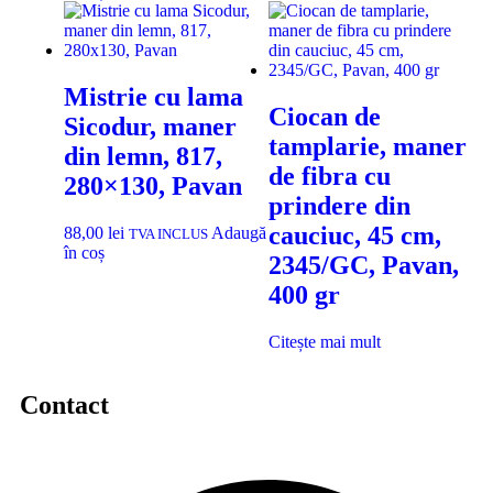
Mistrie cu lama
Ciocan de
Sicodur, maner
tamplarie, maner
din lemn, 817,
de fibra cu
280×130, Pavan
prindere din
cauciuc, 45 cm,
88,00
lei
Adaugă
TVA INCLUS
în coș
2345/GC, Pavan,
400 gr
Citește mai mult
Contact