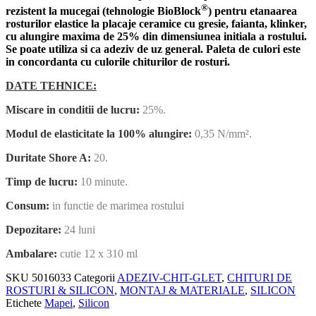
®
rezistent la mucegai (tehnologie BioBlock
) pentru etanaarea
rosturilor elastice la placaje ceramice cu gresie, faianta, klinker,
cu alungire maxima de 25% din dimensiunea initiala a rostului.
Se poate utiliza si ca adeziv de uz general. Paleta de culori este
in concordanta cu culorile chiturilor de rosturi.
DATE TEHNICE:
Miscare in conditii de lucru:
25%.
Modul de elasticitate la 100% alungire:
0,35 N/mm².
Duritate Shore A:
20.
Timp de lucru:
10 minute.
Consum:
in functie de marimea rostului
Depozitare:
24 luni
Ambalare:
cutie 12 x 310 ml
SKU
5016033
Categorii
ADEZIV-CHIT-GLET
,
CHITURI DE
ROSTURI & SILICON
,
MONTAJ & MATERIALE
,
SILICON
Etichete
Mapei
,
Silicon