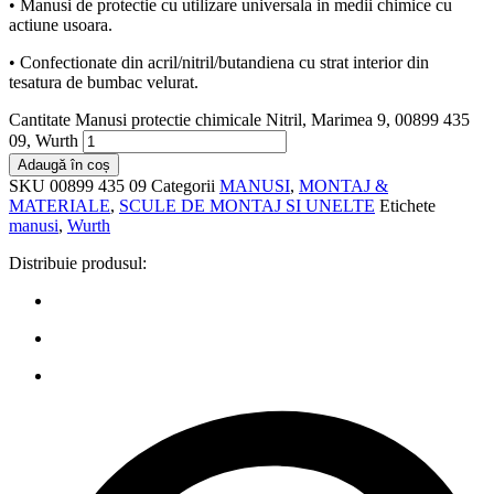
• Manusi de protectie cu utilizare universala in medii chimice cu
actiune usoara.
• Confectionate din acril/nitril/butandiena cu strat interior din
tesatura de bumbac velurat.
Cantitate Manusi protectie chimicale Nitril, Marimea 9, 00899 435
09, Wurth
Adaugă în coș
SKU
00899 435 09
Categorii
MANUSI
,
MONTAJ &
MATERIALE
,
SCULE DE MONTAJ SI UNELTE
Etichete
manusi
,
Wurth
Distribuie produsul: