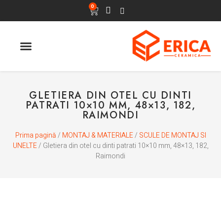
0
ULTIMELE APARITII
GLETIERA DIN OTEL CU DINTI
PATRATI 10×10 MM, 48×13, 182,
RAIMONDI
Prima pagină
/
MONTAJ & MATERIALE
/
SCULE DE MONTAJ SI
UNELTE
/ Gletiera din otel cu dinti patrati 10×10 mm, 48×13, 182,
Raimondi
La comanda