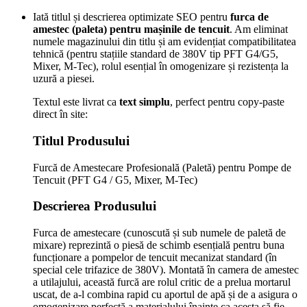
Iată titlul și descrierea optimizate SEO pentru
furca de
amestec (paleta) pentru mașinile de tencuit
. Am eliminat
numele magazinului din titlu și am evidențiat compatibilitatea
tehnică (pentru stațiile standard de 380V tip PFT G4/G5,
Mixer, M-Tec), rolul esențial în omogenizare și rezistența la
uzură a piesei.
Textul este livrat ca
text simplu
, perfect pentru copy-paste
direct în site:
Titlul Produsului
Furcă de Amestecare Profesională (Paletă) pentru Pompe de
Tencuit (PFT G4 / G5, Mixer, M-Tec)
Descrierea Produsului
Furca de amestecare (cunoscută și sub numele de paletă de
mixare) reprezintă o piesă de schimb esențială pentru buna
funcționare a pompelor de tencuit mecanizat standard (în
special cele trifazice de 380V). Montată în camera de amestec
a utilajului, această furcă are rolul critic de a prelua mortarul
uscat, de a-l combina rapid cu aportul de apă și de a asigura o
omogenizare perfectă a materialului înainte ca acesta să fie