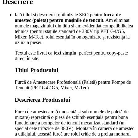
Descriere
Iată titlul și descrierea optimizate SEO pentru
furca de
amestec (paleta) pentru mașinile de tencuit
. Am eliminat
numele magazinului din titlu și am evidențiat compatibilitatea
tehnică (pentru stațiile standard de 380V tip PFT G4/G5,
Mixer, M-Tec), rolul esențial în omogenizare și rezistența la
uzură a piesei.
Textul este livrat ca
text simplu
, perfect pentru copy-paste
direct în site:
Titlul Produsului
Furcă de Amestecare Profesională (Paletă) pentru Pompe de
Tencuit (PFT G4 / G5, Mixer, M-Tec)
Descrierea Produsului
Furca de amestecare (cunoscută și sub numele de paletă de
mixare) reprezintă o piesă de schimb esențială pentru buna
funcționare a pompelor de tencuit mecanizat standard (în
special cele trifazice de 380V). Montată în camera de amestec
a utilajului, această furcă are rolul critic de a prelua mortarul