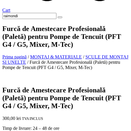
Cart
Furcă de Amestecare Profesională
(Paletă) pentru Pompe de Tencuit (PFT
G4 / G5, Mixer, M-Tec)
Prima pagină
/
MONTAJ & MATERIALE
/
SCULE DE MONTAJ
SI UNELTE
/ Furcă de Amestecare Profesională (Paletă) pentru
Pompe de Tencuit (PFT G4 / G5, Mixer, M-Tec)
In stoc
Furcă de Amestecare Profesională
(Paletă) pentru Pompe de Tencuit (PFT
G4 / G5, Mixer, M-Tec)
300,00
lei
TVA INCLUS
Timp de livrare: 24 – 48 de ore