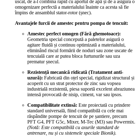
uscat, de a-l combina rapid cu aportul de apă și de a asigura o
omogenizare perfectă a materialului înainte ca acesta să fie
împins de ansamblul stator-rotor (șnec).
Avantajele furcii de amestec pentru pompa de tencuit:
Amestec perfect omogen (Fără ghemotoace):
Geometria special concepută a paletelor asigură o
agitare fluidă și continuu optimizată a materialului,
eliminând riscul formării de noduri sau zone uscate de
tencuială care ar putea bloca furtunurile sau uza
prematur șnecul.
Rezistență mecanică ridicată (Tratament anti-
uzură):
Fabricată din oțel special, rigidizat structural și
acoperit cu un strat protector de zinc sau vopsea
industrială rezistentă, piesa suportă excelent abraziunea
intensă provocată de nisip, ciment, var sau ipsos.
Compatibilitate extinsă:
Este proiectată cu prindere
standard universală, fiind compatibilă cu cele mai
răspândite pompe de tencuit de pe șantiere, precum
PFT G4, PFT G5c, Mixer, M-Tec (M3) sau Powermix.
(Notă: Este compatibilă cu axurile standard de
antrenare, nu și cu sistemele speciale Bionik).