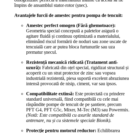
împins de ansamblul stator-rotor (șnec).
Avantajele furcii de amestec pentru pompa de tencuit:
Amestec perfect omogen (Fără ghemotoace):
Geometria special concepută a paletelor asigură o
agitare fluidă și continuu optimizată a materialului,
eliminând riscul formării de noduri sau zone uscate de
tencuială care ar putea bloca furtunurile sau uza
prematur șnecul.
Rezistență mecanică ridicată (Tratament anti-
uzură):
Fabricată din oțel special, rigidizat structural și
acoperit cu un strat protector de zinc sau vopsea
industrială rezistentă, piesa suportă excelent abraziunea
intensă provocată de nisip, ciment, var sau ipsos.
Compatibilitate extinsă:
Este proiectată cu prindere
standard universală, fiind compatibilă cu cele mai
răspândite pompe de tencuit de pe șantiere, precum
PFT G4, PFT G5c, Mixer, M-Tec (M3) sau Powermix.
(Notă: Este compatibilă cu axurile standard de
antrenare, nu și cu sistemele speciale Bionik).
Protecție pentru motorul reductor:
Echilibrarea