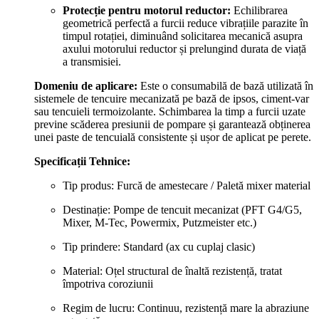
Protecție pentru motorul reductor:
Echilibrarea
geometrică perfectă a furcii reduce vibrațiile parazite în
timpul rotației, diminuând solicitarea mecanică asupra
axului motorului reductor și prelungind durata de viață
a transmisiei.
Domeniu de aplicare:
Este o consumabilă de bază utilizată în
sistemele de tencuire mecanizată pe bază de ipsos, ciment-var
sau tencuieli termoizolante. Schimbarea la timp a furcii uzate
previne scăderea presiunii de pompare și garantează obținerea
unei paste de tencuială consistente și ușor de aplicat pe perete.
Specificații Tehnice:
Tip produs: Furcă de amestecare / Paletă mixer material
Destinație: Pompe de tencuit mecanizat (PFT G4/G5,
Mixer, M-Tec, Powermix, Putzmeister etc.)
Tip prindere: Standard (ax cu cuplaj clasic)
Material: Oțel structural de înaltă rezistență, tratat
împotriva coroziunii
Regim de lucru: Continuu, rezistență mare la abraziune