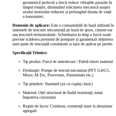
geometrică perfectă a furcii reduce vibrațiile parazite în
timpul rotației, diminuând solicitarea mecanică asupra
axului motorului reductor și prelungind durata de viață
a transmisiei.
Domeniu de aplicare:
Este o consumabilă de bază utilizată în
sistemele de tencuire mecanizată pe bază de ipsos, ciment-var
sau tencuieli termoizolante. Schimbarea la timp a furcii uzate
previne scăderea presiunii de pompare și garantează obținerea
unei paste de tencuială consistente și ușor de aplicat pe perete.
Specificații Tehnice:
Tip produs: Furcă de amestecare / Paletă mixer material
Destinație: Pompe de tencuit mecanizat (PFT G4/G5,
Mixer, M-Tec, Powermix, Putzmeister etc.)
Tip prindere: Standard (ax cu cuplaj clasic)
Material: Oțel structural de înaltă rezistență, tratat
împotriva coroziunii
Regim de lucru: Continuu, rezistență mare la abraziune
agregată