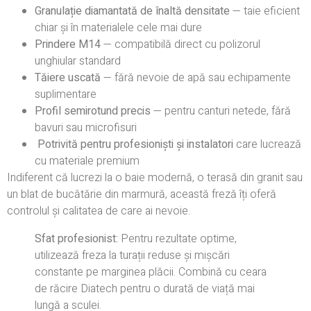
Granulație diamantată de înaltă densitate
— taie eficient
chiar și în materialele cele mai dure
Prindere M14
— compatibilă direct cu polizorul
unghiular standard
Tăiere uscată
— fără nevoie de apă sau echipamente
suplimentare
Profil semirotund precis
— pentru canturi netede, fără
bavuri sau microfisuri
️
Potrivită pentru profesioniști și instalatori
care lucrează
cu materiale premium
Indiferent că lucrezi la o baie modernă, o terasă din granit sau
un blat de bucătărie din marmură, această freză îți oferă
controlul și calitatea de care ai nevoie.
Sfat profesionist:
Pentru rezultate optime,
utilizează freza la turații reduse și mișcări
constante pe marginea plăcii. Combină cu ceara
de răcire Diatech pentru o durată de viață mai
lungă a sculei.