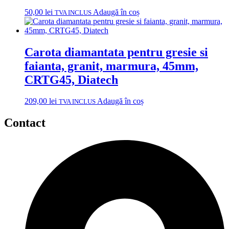
50,00
lei
Adaugă în coș
TVA INCLUS
Carota diamantata pentru gresie si
faianta, granit, marmura, 45mm,
CRTG45, Diatech
209,00
lei
Adaugă în coș
TVA INCLUS
Contact