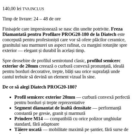
140,00
lei
TVA INCLUS
Timp de livrare: 24 – 48 de ore
Finisajele care impresionează se nasc din unelte potrivite.
Freza
Diamantată pentru Profilare PROG20-180 de la Diatech
este
concepută pentru profesioniști care vor să ofere plăcilor ceramice,
granitului sau marmurei un aspect rafinat, cu margini rotunjite spre
exterior — elegant și durabil în același timp.
Spre deosebire de profilul semirotund clasic,
profilul semicerc
exterior de 20mm
creează o curbură convexă pronunțată, ideală
pentru borduri decorative, trepte, blăți sau orice suprafață unde
cantul trebuie să devină un element vizual în sine.
De ce să alegi Diatech PROG20-180?
Profil semicerc exterior 20mm
— curbură convexă perfectă
pentru borduri și trepte reprezentative
Segment diamantat de înaltă densitate
— performanță
constantă pe gresie, granit și marmură
Prindere M14
— compatibilă cu orice polizor unghiular
standard, fără adaptoare
Tăiere uscată
— mobilitate maximă pe șantier, fără surse de