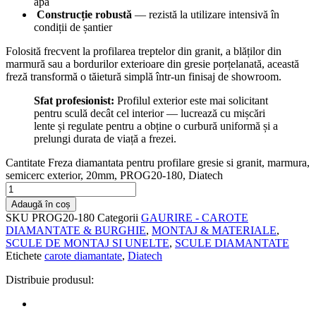
apă
️
Construcție robustă
— rezistă la utilizare intensivă în
condiții de șantier
Folosită frecvent la profilarea treptelor din granit, a blăților din
marmură sau a bordurilor exterioare din gresie porțelanată, această
freză transformă o tăietură simplă într-un finisaj de showroom.
Sfat profesionist:
Profilul exterior este mai solicitant
pentru sculă decât cel interior — lucrează cu mișcări
lente și regulate pentru a obține o curbură uniformă și a
prelungi durata de viață a frezei.
Cantitate Freza diamantata pentru profilare gresie si granit, marmura,
semicerc exterior, 20mm, PROG20-180, Diatech
Adaugă în coș
SKU
PROG20-180
Categorii
GAURIRE - CAROTE
DIAMANTATE & BURGHIE
,
MONTAJ & MATERIALE
,
SCULE DE MONTAJ SI UNELTE
,
SCULE DIAMANTATE
Etichete
carote diamantate
,
Diatech
Distribuie produsul: