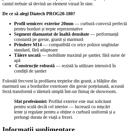
cantul trebuie să devină un element vizual în sine.
De ce să alegi Diatech PROG20-180?
Profil semicerc exterior 20mm
— curbură convexă perfectă
pentru borduri și trepte reprezentative
Segment diamantat de înaltă densitate
— performanță
constantă pe gresie, granit și marmură
Prindere M14
— compatibilă cu orice polizor unghiular
standard, fără adaptoare
Tăiere uscată
— mobilitate maximă pe șantier, fără surse de
apă
️
Construcție robustă
— rezistă la utilizare intensivă în
condiții de șantier
Folosită frecvent la profilarea treptelor din granit, a blăților din
marmură sau a bordurilor exterioare din gresie porțelanată, această
freză transformă o tăietură simplă într-un finisaj de showroom.
Sfat profesionist:
Profilul exterior este mai solicitant
pentru sculă decât cel interior — lucrează cu mișcări
lente și regulate pentru a obține o curbură uniformă și a
prelungi durata de viață a frezei.
Informații suplimentare