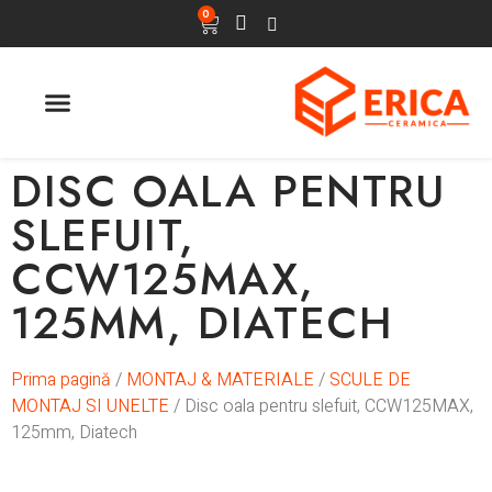
0
ULTIMELE APARITII
DISC OALA PENTRU
SLEFUIT,
CCW125MAX,
125MM, DIATECH
Prima pagină
/
MONTAJ & MATERIALE
/
SCULE DE
MONTAJ SI UNELTE
/ Disc oala pentru slefuit, CCW125MAX,
125mm, Diatech
In stoc