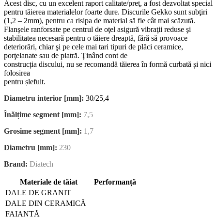
Acest disc, cu un excelent raport calitate/preţ, a fost dezvoltat special
pentru tăierea materialelor foarte dure. Discurile Gekko sunt subţiri
(1,2 – 2mm), pentru ca risipa de material să fie cât mai scăzută.
Flanşele ranforsate pe centrul de oţel asigură vibraţii reduse şi
stabilitatea necesară pentru o tăiere dreaptă, fără să provoace
deteriorări, chiar şi pe cele mai tari tipuri de plăci ceramice,
porţelanate sau de piatră. Ţinând cont de
construcția discului, nu se recomandă tăierea în formă curbată și nici
folosirea
pentru șlefuit.
Diametru interior [mm]:
30/25,4
Înălțime segment [mm]:
7,5
Grosime segment [mm]:
1,7
Diametru [mm]:
230
Brand:
Diatech
Materiale de tăiat
Performanță
DALE DE GRANIT
DALE DIN CERAMICĂ
FAIANȚĂ