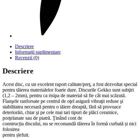
Descriere
Informații suplimentare
Recenzii (0)
Descriere
Acest disc, cu un excelent raport calitate/preţ, a fost dezvoltat special
pentru tăierea materialelor foarte dure. Discurile Gekko sunt subţiri
(1,2 – 2mm), pentru ca risipa de material să fie cât mai scăzută.
Flanşele ranforsate pe centrul de oţel asigură vibraţii reduse şi
stabilitatea necesară pentru o tăiere dreaptă, fără să provoace
deteriorări, chiar şi pe cele mai tari tipuri de plăci ceramice,
porţelanate sau de piatră. Ţinând cont de
construcția discului, nu se recomandă tăierea în formă curbată și nici
folosirea
pentru șlefuit.