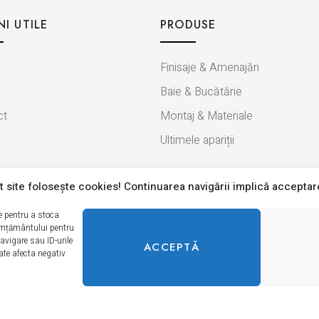
NI UTILE
PRODUSE
Finisaje & Amenajări
Baie & Bucătărie
ct
Montaj & Materiale
Ultimele apariții
 site foloseşte cookies! Continuarea navigării implică acceptar
le pentru a stoca
imțământului pentru
vigare sau ID-urile
ACCEPTĂ
te afecta negativ
nțialitate
Termeni si condiții
Politica modulelor cookie
© 2026 Erica Ceramica. Toate drepturile rezervate.