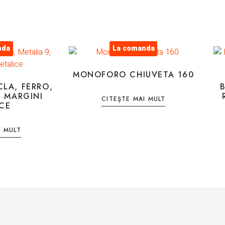
nda
La comanda
MONOFORO CHIUVETA 160
CLA, FERRO,
U MARGINI
CITEȘTE MAI MULT
CE
I MULT