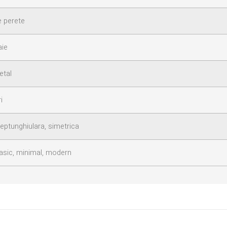
e perete
aie
etal
i
eptunghiulara, simetrica
lasic, minimal, modern