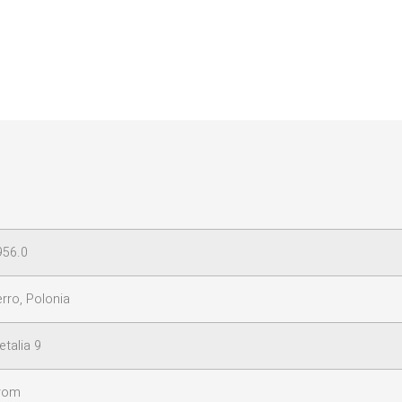
956.0
rro, Polonia
etalia 9
rom