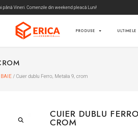
uni până Vineri. Comenzile din weekend pleacă Luni!
PRODUSE
ULTIMELE 
 CROM
 BAIE
/ Cuier dublu Ferro, Metalia 9, crom
CUIER DUBLU FERRO
CROM