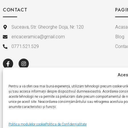
CONTACT
PAGI
Suceava, Str. Gheorghe Doja, Nr. 120
Acasa
ericaceramica@gmail.com
Blog
0771.521.529
Conta
Acest
Pentru a vă oferi cea mai bună experiență, utilizăm tehnologii precum cookie-uri
și/sau accesa informații despre dispozitivul dumneavoastră. Acordarea cons
aceste tehnologii ne va permite să prelucrăm date precum comportamentul de na
unice pe acest site. Neacordarea consimțământului sau retragerea acestuia poa
anumite caracteristici și funcții.
Politică de Confide
Copyright 
Politica modulelor cookie
Politica de Confidențialitate