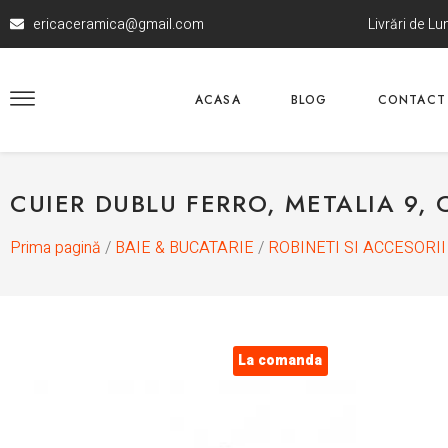
ericaceramica@gmail.com
Livrări de L
ACASA
BLOG
CONTACT
CUIER DUBLU FERRO, METALIA 9,
Prima pagină
/
BAIE & BUCATARIE
/
ROBINETI SI ACCESORII
La comanda