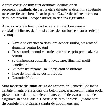
Aceste cosuri de fum sunt destinate locuintelor cu
proprietari
multipli
, dispusi la etaje diferite, si determina costurile
necesare fiecarui beneficiar in parte. Gazele de ardere se emana
deasupra nivelului acoperisurilor, in deplina
siguranta
.
Aceste cosuri de fum colectoare dispun de doua canale
coaxiale
distincte
, de fum si de aer de combustie si au o serie de
avantaje:
Gazele se evacueaza deasupra acoperisurilor, prezentand
siguranta pentru locatari
Creste randamentul centralelor termice, prin preincalzirea
aerului
Se diminueaza costurile pt evacuare, fiind mai multi
beneficiari
Nu necesita reparatii sau interventii costisitoare
Usor de montat, cu costuri reduse
Garantie 30 de ani
Sunt fabricate din
tubulatura de samota
tip Schiedel, de inalta
calitate, manta prefabricata din beton usor, si accesorii: piatra soclu,
piese de racordare, usita de curatare, conul de evacuare, set de
asigurare statica si altele. Cosurile de fum Schiedel Quadro sunt
disponibile intr-o
gama variata
de tipodimensiuni.