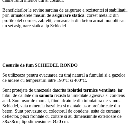
diametrului interior util al cosului.
Beneficiarilor le revine sarcina de asigurare a rezistentei si stabilitatii,
prin urmatoarele masuri de
asigurare statica
: corset metalic din
profile otel cornier, zabrelit; camasuiala din beton armat monolit sau
un set asigurare statica tip Schiedel.
Cosurile de fum SCHIEDEL RONDO
Se utilizeaza pentru evacuarea cu tiraj natural a fumului si a gazelor
de ardere cu temperaturi intre 190°C si 400°C.
Sunt protejate de umezeala datorita
izolatiei termice ventilate
, iar
tubul de calitate din
samota
rezista la umiditate agresiva si condens
acid. Sunt usor de montat, fiind alcatuite din tubulatura de samota
Schiedel, vata minerala bazaltica si mantale usor prefabricate din
beton. Sunt prevazute cu colectorul de condens, usita de curatare,
deflector, placi frontale cu coltare si au dimensiunile exterioare de
38x38cm, tipodimensiunea Ø20 cm.