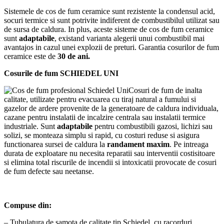
Sistemele de cos de fum ceramice sunt rezistente la condensul acid,
socuri termice si sunt potrivite indiferent de combustibilul utilizat sau
de sursa de caldura. In plus, aceste sisteme de cos de fum ceramice
sunt
adaptabile
, existand varianta alegerii unui combustibil mai
avantajos in cazul unei explozii de preturi. Garantia cosurilor de fum
ceramice este de
30 de ani.
Cosurile de fum SCHIEDEL UNI
Cosuri de fum de inalta
calitate, utilizate pentru evacuarea cu tiraj natural a fumului si
gazelor de ardere provenite de la generatoare de caldura individuala,
cazane pentru instalatii de incalzire centrala sau instalatii termice
industriale. Sunt
adaptabile
pentru combustibili gazosi, lichizi sau
solizi, se monteaza simplu si rapid, cu costuri reduse si asigura
functionarea sursei de caldura la
randament maxim
. Pe intreaga
durata de exploatare nu necesita reparatii sau interventii costisitoare
si elimina total riscurile de incendii si intoxicatii provocate de cosuri
de fum defecte sau neetanse.
Compuse din:
– Tubulatura de samota de calitate tip Schiedel, cu racorduri