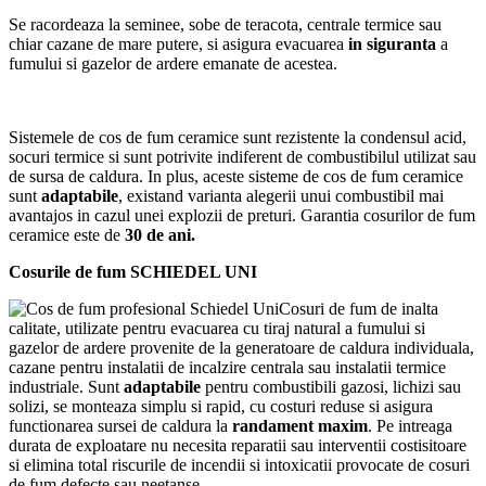
Se racordeaza la seminee, sobe de teracota, centrale termice sau
chiar cazane de mare putere, si asigura evacuarea
in siguranta
a
fumului si gazelor de ardere emanate de acestea.
Sistemele de cos de fum ceramice sunt rezistente la condensul acid,
socuri termice si sunt potrivite indiferent de combustibilul utilizat sau
de sursa de caldura. In plus, aceste sisteme de cos de fum ceramice
sunt
adaptabile
, existand varianta alegerii unui combustibil mai
avantajos in cazul unei explozii de preturi. Garantia cosurilor de fum
ceramice este de
30 de ani.
Cosurile de fum SCHIEDEL UNI
Cosuri de fum de inalta
calitate, utilizate pentru evacuarea cu tiraj natural a fumului si
gazelor de ardere provenite de la generatoare de caldura individuala,
cazane pentru instalatii de incalzire centrala sau instalatii termice
industriale. Sunt
adaptabile
pentru combustibili gazosi, lichizi sau
solizi, se monteaza simplu si rapid, cu costuri reduse si asigura
functionarea sursei de caldura la
randament maxim
. Pe intreaga
durata de exploatare nu necesita reparatii sau interventii costisitoare
si elimina total riscurile de incendii si intoxicatii provocate de cosuri
de fum defecte sau neetanse.