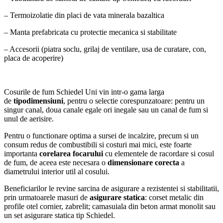
– Termoizolatie din placi de vata minerala bazaltica
– Manta prefabricata cu protectie mecanica si stabilitate
– Accesorii (piatra soclu, grilaj de ventilare, usa de curatare, con,
placa de acoperire)
Cosurile de fum Schiedel Uni vin intr-o gama larga
de
tipodimensiuni
, pentru o selectie corespunzatoare: pentru un
singur canal, doua canale egale ori inegale sau un canal de fum si
unul de aerisire.
Pentru o functionare optima a sursei de incalzire, precum si un
consum redus de combustibili si costuri mai mici, este foarte
importanta
corelarea focarului
cu elementele de racordare si cosul
de fum, de aceea este necesara o
dimensionare corecta
a
diametrului interior util al cosului.
Beneficiarilor le revine sarcina de asigurare a rezistentei si stabilitatii,
prin urmatoarele masuri de
asigurare statica
: corset metalic din
profile otel cornier, zabrelit; camasuiala din beton armat monolit sau
un set asigurare statica tip Schiedel.