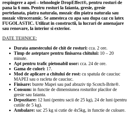
respingere a apei – tehnologie DropEffect®, pentru rosturi de
pana la 6 mm. Pentru rosturi la faianta, gresie, gresie
portelanata, piatra naturala, mozaic din piatra naturala sau
mozaic vitroceramic. Se amesteca cu apa sau dupa caz cu latex
FUGOLASTIC. Utilizat in constructii, la lucrari de amenajare
sau renovare, la interior si exterior.
DATE TEHNICE:
Durata amestecului de chit de rosturi:
cca. 2 ore.
Timp de asteptare pentru finisarea chitului:
10 – 20
minute.
Apt pentru trafic pietonabil usor:
cca. 24 de ore.
Gama de culori:
17.
Mod de aplicare a chitului de rost:
cu spatula de cauciuc
MAPEI sau o racleta de cauciuc.
Finisare:
burete Mapei sau pad abraziv tip Scotch-Brite®.
Consum:
in functie de dimensiunea rosturilor placilor de
gresie sau faianta.
Depozitare:
12 luni (pentru sacii de 25 kg), 24 de luni (pentru
cutiile de 5 kg).
Ambalare:
sac 25 kg si cutie de 4x5kg, in functie de culoare.