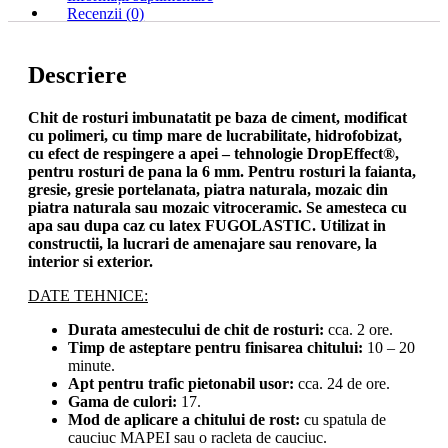
Recenzii (0)
Descriere
Chit de rosturi imbunatatit pe baza de ciment, modificat
cu polimeri, cu timp mare de lucrabilitate, hidrofobizat,
cu efect de respingere a apei – tehnologie DropEffect®,
pentru rosturi de pana la 6 mm. Pentru rosturi la faianta,
gresie, gresie portelanata, piatra naturala, mozaic din
piatra naturala sau mozaic vitroceramic. Se amesteca cu
apa sau dupa caz cu latex FUGOLASTIC. Utilizat in
constructii, la lucrari de amenajare sau renovare, la
interior si exterior.
DATE TEHNICE:
Durata amestecului de chit de rosturi:
cca. 2 ore.
Timp de asteptare pentru finisarea chitului:
10 – 20
minute.
Apt pentru trafic pietonabil usor:
cca. 24 de ore.
Gama de culori:
17.
Mod de aplicare a chitului de rost:
cu spatula de
cauciuc MAPEI sau o racleta de cauciuc.