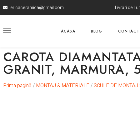
ericaceramica@gmail.com
Livrări de L
ACASA
BLOG
CONTACT
CAROTA DIAMANTATA 
GRANIT, MARMURA, 
Prima pagină
/
MONTAJ & MATERIALE
/
SCULE DE MONTAJ 
In stoc