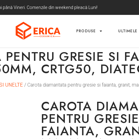
uni până Vineri. Comenzile din weekend pleacă Luni!
PRODUSE
ULTIMELE 
PENTRU GRESIE SI FA
50MM, CRTG50, DIAT
SI UNELTE
/ Carota diamantata pentru gresie si faianta, granit,
CAROTA DIAMA
PENTRU GRESIE
FAIANTA, GRAN