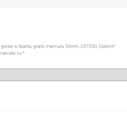
u gresie si faianta, granit, marmura, 50mm, CRTG50, Diatech”
t marcate cu
*