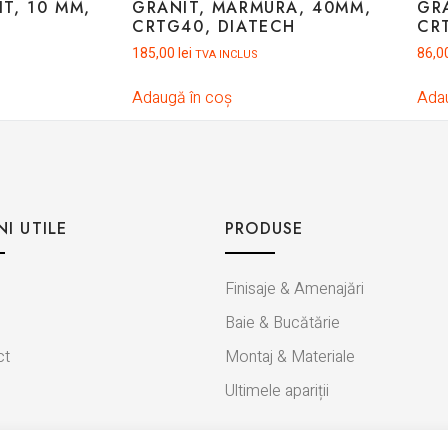
T, 10 MM,
GRANIT, MARMURA, 40MM,
GR
CRTG40, DIATECH
CR
185,00
lei
86,0
TVA INCLUS
Adaugă în coș
Adau
NI UTILE
PRODUSE
Finisaje & Amenajări
Baie & Bucătărie
ct
Montaj & Materiale
Ultimele apariții