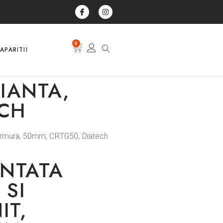
0
APARITII
IANTA,
ECH
 marmura, 50mm, CRTG50, Diatech
NTATA
 SI
IT,