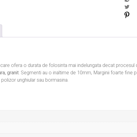
care ofera o durata de folosinta mai indelungata decat procesul d
ra, granit
. Segmenti au o inaltime de 10mm, Marginii foarte fine pe
 polizor unghiular sau bormasina.
E