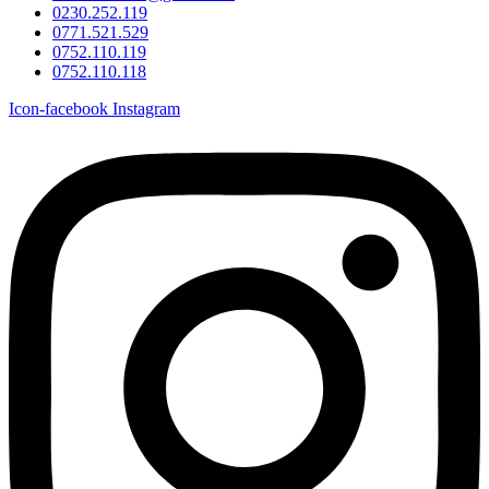
0230.252.119
0771.521.529
0752.110.119
0752.110.118
Icon-facebook
Instagram