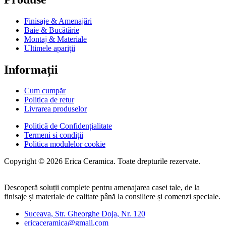
Finisaje & Amenajări
Baie & Bucătărie
Montaj & Materiale
Ultimele apariții
Informații
Cum cumpăr
Politica de retur
Livrarea produselor
Politică de Confidențialitate
Termeni si condiții
Politica modulelor cookie
Copyright © 2026 Erica Ceramica. Toate drepturile rezervate.
Descoperă soluții complete pentru amenajarea casei tale, de la
finisaje și materiale de calitate până la consiliere și comenzi speciale.
Suceava, Str. Gheorghe Doja, Nr. 120
ericaceramica@gmail.com