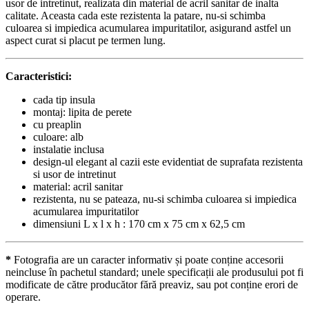
usor de intretinut, realizata din material de acril sanitar de inalta
calitate. Aceasta cada este rezistenta la patare, nu-si schimba
culoarea si impiedica acumularea impuritatilor, asigurand astfel un
aspect curat si placut pe termen lung.
Caracteristici:
cada tip insula
montaj: lipita de perete
cu preaplin
culoare: alb
instalatie inclusa
design-ul elegant al cazii este evidentiat de suprafata rezistenta
si usor de intretinut
material: acril sanitar
rezistenta, nu se pateaza, nu-si schimba culoarea si impiedica
acumularea impuritatilor
dimensiuni L x l x h : 170 cm x 75 cm x 62,5 cm
*
Fotografia are un caracter informativ și poate conține accesorii
neincluse în pachetul standard; unele specificații ale produsului pot fi
modificate de către producător fără preaviz, sau pot conține erori de
operare.