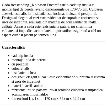
Cada freestanding „Kolpasan Dream” este o cada tip insula cu
montaj lipit de perete, avand dimensiunile de 170×75 cm. Culoarea
acesteia este alb, iar instalatia este inclusa, incluzand preaplinul.
Design-ul elegant al cazi este evidentiat de suprafata rezistenta si
usor de intretinut, realizata din material de acril sanitar de inalta
calitate. Aceasta cada este rezistenta la patare, nu-si schimba
culoarea si impiedica acumularea impuritatilor, asigurand astfel un
aspect curat si placut pe termen lung.
Caracteristici:
cada tip insula
montaj: lipita de perete
cu preaplin
culoare: alb
instalatie inclusa
design-ul elegant al cazii este evidentiat de suprafata rezistenta
si usor de intretinut
material: acril sanitar
rezistenta, nu se pateaza, nu-si schimba culoarea si impiedica
acumularea impuritatilor
dimensiuni L x l x h : 170 cm x 75 cm x 62,5 cm