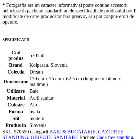
*
Fotografia are un caracter informativ și poate conține accesorii
neincluse în pachetul standard; unele specificații ale produsului pot fi
modificate de către producător fără preaviz, sau pot conține erori de
operare.
SPECIFICATII
Cod
570550
produs
Brand
Kolpasan, Slovenia
Colectia
Dream
170 cm x 75 cm x 62.5 cm (lungime x latime x
Dimensiune
inaltime )
Utilizare
Baie
Material
Acril sanitar
Culoare
Alb
Forma
ovala
Stil
modern
Produs in
Slovenia
SKU
570550
Categorii
BAIE & BUCATARIE
,
CAZI FREE
STANDING
,
OBIECTE SANITARE
Etichete
Cada free standing
,