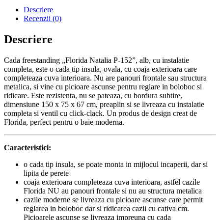
Descriere
Recenzii (0)
Descriere
Cada freestanding „Florida Natalia P-152”, alb, cu instalatie
completa, este o cada tip insula, ovala, cu coaja exterioara care
completeaza cuva interioara. Nu are panouri frontale sau structura
metalica, si vine cu picioare ascunse pentru reglare in boloboc si
ridicare. Este rezistenta, nu se pateaza, cu bordura subtire,
dimensiune 150 x 75 x 67 cm, preaplin si se livreaza cu instalatie
completa si ventil cu click-clack. Un produs de design creat de
Florida, perfect pentru o baie moderna.
Caracteristici:
o cada tip insula, se poate monta in mijlocul incaperii, dar si
lipita de perete
coaja exterioara completeaza cuva interioara, astfel cazile
Florida NU au panouri frontale si nu au structura metalica
cazile moderne se livreaza cu picioare ascunse care permit
reglarea in boloboc dar si ridicarea cazii cu cativa cm.
Picioarele ascunse se livreaza impreuna cu cada