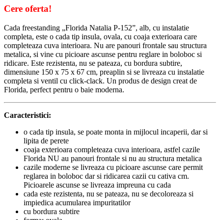
Cere oferta!
Cada freestanding „Florida Natalia P-152”, alb, cu instalatie
completa, este o cada tip insula, ovala, cu coaja exterioara care
completeaza cuva interioara. Nu are panouri frontale sau structura
metalica, si vine cu picioare ascunse pentru reglare in boloboc si
ridicare. Este rezistenta, nu se pateaza, cu bordura subtire,
dimensiune 150 x 75 x 67 cm, preaplin si se livreaza cu instalatie
completa si ventil cu click-clack. Un produs de design creat de
Florida, perfect pentru o baie moderna.
Caracteristici:
o cada tip insula, se poate monta in mijlocul incaperii, dar si
lipita de perete
coaja exterioara completeaza cuva interioara, astfel cazile
Florida NU au panouri frontale si nu au structura metalica
cazile moderne se livreaza cu picioare ascunse care permit
reglarea in boloboc dar si ridicarea cazii cu cativa cm.
Picioarele ascunse se livreaza impreuna cu cada
cada este rezistenta, nu se pateaza, nu se decoloreaza si
impiedica acumularea impuritatilor
cu bordura subtire