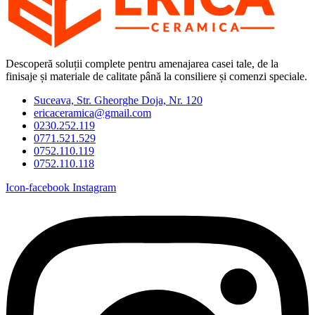
Descoperă soluții complete pentru amenajarea casei tale, de la
finisaje și materiale de calitate până la consiliere și comenzi speciale.
Suceava, Str. Gheorghe Doja, Nr. 120
ericaceramica@gmail.com
0230.252.119
0771.521.529
0752.110.119
0752.110.118
Icon-facebook
Instagram