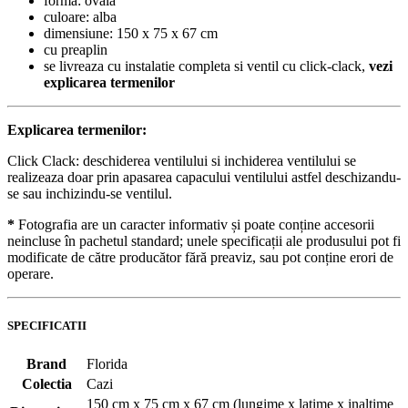
forma: ovala
culoare: alba
dimensiune: 150 x 75 x 67 cm
cu preaplin
se livreaza cu instalatie completa si ventil cu click-clack,
vezi
explicarea termenilor
Explicarea termenilor:
Click Clack: deschiderea ventilului si inchiderea ventilului se
realizeaza doar prin apasarea capacului ventilului astfel deschizandu-
se sau inchizindu-se ventilul.
*
Fotografia are un caracter informativ și poate conține accesorii
neincluse în pachetul standard; unele specificații ale produsului pot fi
modificate de către producător fără preaviz, sau pot conține erori de
operare.
SPECIFICATII
Brand
Florida
Colectia
Cazi
150 cm x 75 cm x 67 cm (lungime x latime x inaltime