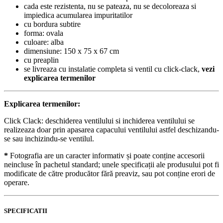
cada este rezistenta, nu se pateaza, nu se decoloreaza si
impiedica acumularea impuritatilor
cu bordura subtire
forma: ovala
culoare: alba
dimensiune: 150 x 75 x 67 cm
cu preaplin
se livreaza cu instalatie completa si ventil cu click-clack,
vezi
explicarea termenilor
Explicarea termenilor:
Click Clack: deschiderea ventilului si inchiderea ventilului se
realizeaza doar prin apasarea capacului ventilului astfel deschizandu-
se sau inchizindu-se ventilul.
*
Fotografia are un caracter informativ și poate conține accesorii
neincluse în pachetul standard; unele specificații ale produsului pot fi
modificate de către producător fără preaviz, sau pot conține erori de
operare.
SPECIFICATII