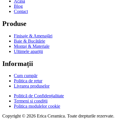
Acasa
Blog
Contact
Produse
Finisaje & Amenajări
Baie & Bucătărie
Montaj & Materiale
Ultimele apariții
Informații
Cum cumpăr
Politica de retur
Livrarea produselor
Politică de Confidențialitate
Termeni si condiții
Politica modulelor cookie
Copyright © 2026 Erica Ceramica. Toate drepturile rezervate.