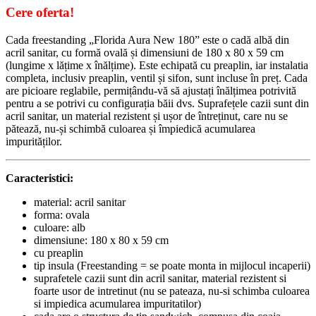
Cere oferta!
Cada freestanding „Florida Aura New 180” este o cadă albă din
acril sanitar, cu formă ovală și dimensiuni de 180 x 80 x 59 cm
(lungime x lățime x înălțime). Este echipată cu preaplin, iar instalatia
completa, inclusiv preaplin, ventil și sifon, sunt incluse în preț. Cada
are picioare reglabile, permițându-vă să ajustați înălțimea potrivită
pentru a se potrivi cu configurația băii dvs. Suprafețele cazii sunt din
acril sanitar, un material rezistent și ușor de întreținut, care nu se
pătează, nu-și schimbă culoarea și împiedică acumularea
impurităților.
Caracteristici:
material: acril sanitar
forma: ovala
culoare: alb
dimensiune: 180 x 80 x 59 cm
cu preaplin
tip insula (Freestanding = se poate monta in mijlocul incaperii)
suprafetele cazii sunt din acril sanitar, material rezistent si
foarte usor de intretinut (nu se pateaza, nu-si schimba culoarea
si impiedica acumularea impuritatilor)