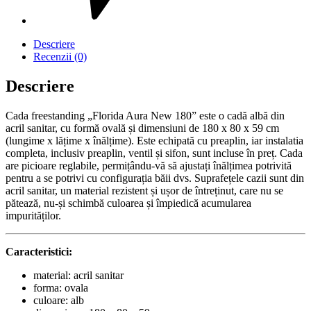
Descriere
Recenzii (0)
Descriere
Cada freestanding „Florida Aura New 180” este o cadă albă din
acril sanitar, cu formă ovală și dimensiuni de 180 x 80 x 59 cm
(lungime x lățime x înălțime). Este echipată cu preaplin, iar instalatia
completa, inclusiv preaplin, ventil și sifon, sunt incluse în preț. Cada
are picioare reglabile, permițându-vă să ajustați înălțimea potrivită
pentru a se potrivi cu configurația băii dvs. Suprafețele cazii sunt din
acril sanitar, un material rezistent și ușor de întreținut, care nu se
pătează, nu-și schimbă culoarea și împiedică acumularea
impurităților.
Caracteristici:
material: acril sanitar
forma: ovala
culoare: alb