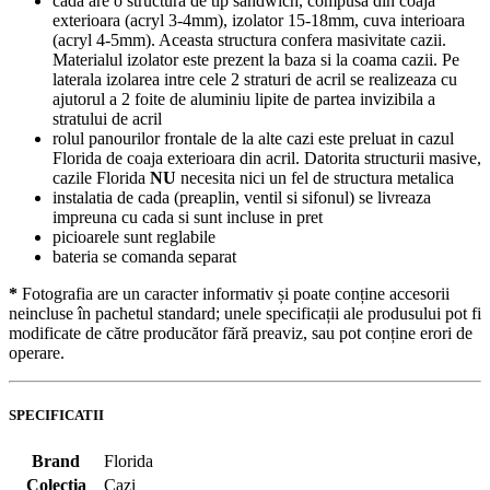
cada are o structura de tip sandwich, compusa din coaja
exterioara (acryl 3-4mm), izolator 15-18mm, cuva interioara
(acryl 4-5mm). Aceasta structura confera masivitate cazii.
Materialul izolator este prezent la baza si la coama cazii. Pe
laterala izolarea intre cele 2 straturi de acril se realizeaza cu
ajutorul a 2 foite de aluminiu lipite de partea invizibila a
stratului de acril
rolul panourilor frontale de la alte cazi este preluat in cazul
Florida de coaja exterioara din acril. Datorita structurii masive,
cazile Florida
NU
necesita nici un fel de structura metalica
instalatia de cada (preaplin, ventil si sifonul) se livreaza
impreuna cu cada si sunt incluse in pret
picioarele sunt reglabile
bateria se comanda separat
*
Fotografia are un caracter informativ și poate conține accesorii
neincluse în pachetul standard; unele specificații ale produsului pot fi
modificate de către producător fără preaviz, sau pot conține erori de
operare.
SPECIFICATII
Brand
Florida
Colectia
Cazi