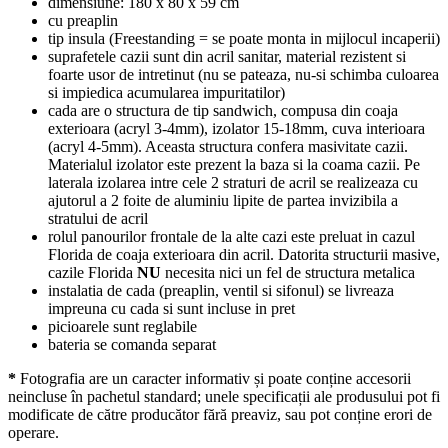
dimensiune: 180 x 80 x 59 cm
cu preaplin
tip insula (Freestanding = se poate monta in mijlocul incaperii)
suprafetele cazii sunt din acril sanitar, material rezistent si
foarte usor de intretinut (nu se pateaza, nu-si schimba culoarea
si impiedica acumularea impuritatilor)
cada are o structura de tip sandwich, compusa din coaja
exterioara (acryl 3-4mm), izolator 15-18mm, cuva interioara
(acryl 4-5mm). Aceasta structura confera masivitate cazii.
Materialul izolator este prezent la baza si la coama cazii. Pe
laterala izolarea intre cele 2 straturi de acril se realizeaza cu
ajutorul a 2 foite de aluminiu lipite de partea invizibila a
stratului de acril
rolul panourilor frontale de la alte cazi este preluat in cazul
Florida de coaja exterioara din acril. Datorita structurii masive,
cazile Florida
NU
necesita nici un fel de structura metalica
instalatia de cada (preaplin, ventil si sifonul) se livreaza
impreuna cu cada si sunt incluse in pret
picioarele sunt reglabile
bateria se comanda separat
*
Fotografia are un caracter informativ și poate conține accesorii
neincluse în pachetul standard; unele specificații ale produsului pot fi
modificate de către producător fără preaviz, sau pot conține erori de
operare.