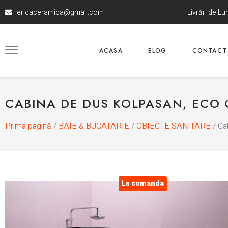
ericaceramica@gmail.com
Livrări de L
ACASA
BLOG
CONTACT
CABINA DE DUS KOLPASAN, ECO 
Prima pagină
/
BAIE & BUCATARIE
/
OBIECTE SANITARE
/ Ca
La comanda