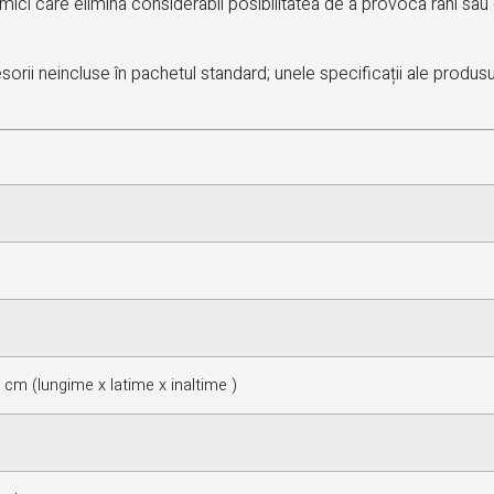
mici care elimina considerabil posibilitatea de a provoca rani sa
orii neincluse în pachetul standard; unele specificații ale produsu
cm (lungime x latime x inaltime )