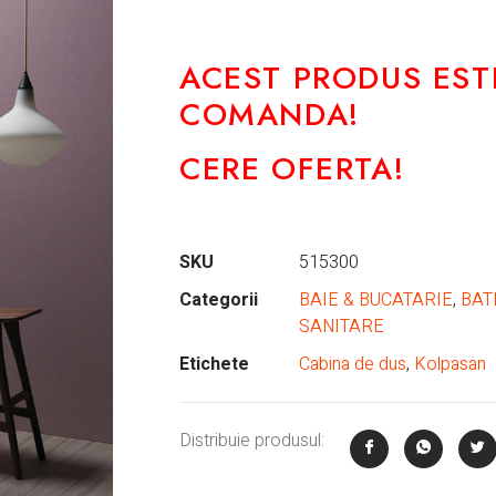
ACEST PRODUS EST
COMANDA!
CERE OFERTA!
SKU
515300
Categorii
BAIE & BUCATARIE
,
BAT
SANITARE
Etichete
Cabina de dus
,
Kolpasan
Distribuie produsul: