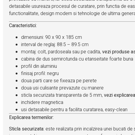
detasabile usureaza procesul de curatare, prin functia de e
functionalitate, design modern si tehnologie de ultima genera
Caracteristici:
dimensiuni: 90 x 90 x 185 cm
interval de reglaj: 88.5 – 89.5 cm
montaj: colt, pardoseala sau pe cadita,
vezi produse a
cabina de dus semirotunda cu etanseitate foarte buna
profil din aluminiu
finisaj profil: negru
doua parti care se fixeaza pe perete
doua usi culisante prevazute cu manere
sticla securizata transparenta de 5 mm,
vezi explicare
inchidere magnetica
usi detasabile pentru a facilita curatarea, easy-clean
Explicarea termenilor:
Sticla securizata:
este realizata prin incalzirea unei bucati de