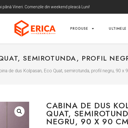
uni până Vineri. Comenzile din weekend pleacă Luni!
PRODUSE
ULTIMELE 
QUAT, SEMIROTUNDA, PROFIL NEGR
bina de dus Kolpasan, Eco Quat, semirotunda, profil negru, 90 x
CABINA DE DUS KO
QUAT, SEMIROTUND
NEGRU, 90 X 90 C