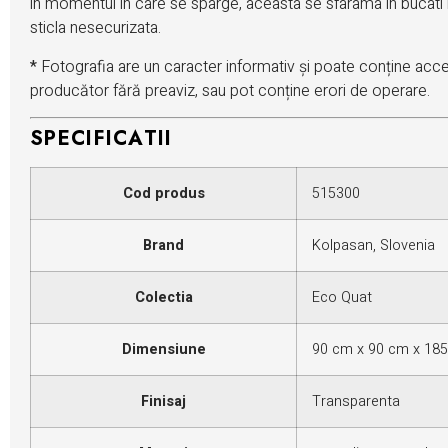
in momentul in care se sparge, aceasta se sfarama in bucati 
sticla nesecurizata.
*
Fotografia are un caracter informativ și poate conține acces
producător fără preaviz, sau pot conține erori de operare.
SPECIFICATII
Cod produs
515300
Brand
Kolpasan, Slovenia
Colectia
Eco Quat
Dimensiune
90 cm x 90 cm x 185 
Finisaj
Transparenta