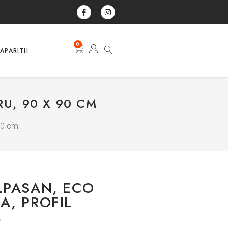
0
APARITII
U, 90 X 90 CM
 90 cm
LPASAN, ECO
A, PROFIL
M