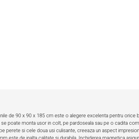
ile de 90 x 90 x 185 cm este o alegere excelenta pentru orice b
s se poate monta usor in colt, pe pardoseala sau pe o cadita compa
e perete si cele doua usi culisante, creeaza un aspect impresiona
m este de inalta calitate si durabila. Inchiderea magnetica asigura