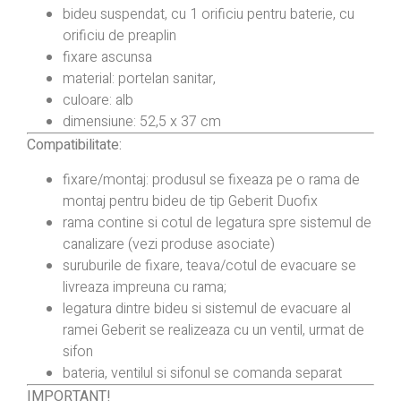
bideu suspendat, cu 1 orificiu pentru baterie, cu
orificiu de preaplin
fixare ascunsa
material: portelan sanitar,
culoare: alb
dimensiune: 52,5 x 37 cm
Compatibilitate:
fixare/montaj: produsul se fixeaza pe o rama de
montaj pentru bideu de tip Geberit Duofix
rama contine si cotul de legatura spre sistemul de
canalizare (vezi produse asociate)
suruburile de fixare, teava/cotul de evacuare se
livreaza impreuna cu rama;
legatura dintre bideu si sistemul de evacuare al
ramei Geberit se realizeaza cu un ventil, urmat de
sifon
bateria, ventilul si sifonul se comanda separat
IMPORTANT!