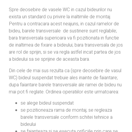
Spre deosebire de vasele WC in cazul bideurilor nu
exista un standard cu privire la inaltimile de montaj.
Pentru a contracara acest neajuns, in cazul ramelor de
bideu, barele transversale de sustinere sunt reglabile;
bara transversala superioara va fi pozitionata in functie
de inaltimea de fixare a bideului; bara transversala de jos
are rol de sprijin, si se va regla astfel incat partea de jos
a bideului sa se sprijine de aceasta bara.
Din cele de mai sus rezulta ca (spre deosebire de vasul
WC) bideul suspendat trebuie ales inainte de faiantare;
dupa faiantare barele transversale ale ramei de bideu nu
mai pot fi reglate. Ordinea operatiilor este urmatoarea:
se alege bideul suspendat
se pozitioneaza rama de montaj; se regleaza
barele transversale conform schitei tehnice a
bideului
se faianteaza si se executa orificiile prin care se