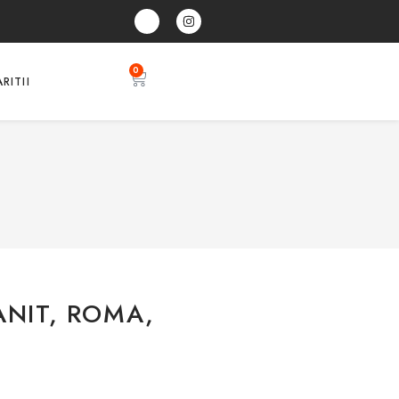
0
RITII
ANIT, ROMA,