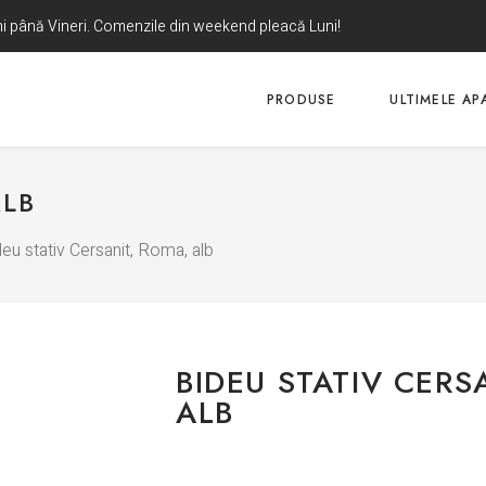
uni până Vineri. Comenzile din weekend pleacă Luni!
PRODUSE
ULTIMELE APA
ALB
eu stativ Cersanit, Roma, alb
BIDEU STATIV CERS
ALB