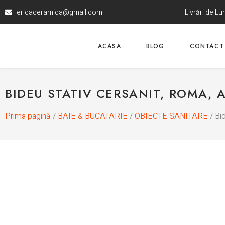
ericaceramica@gmail.com
Livrări de L
ACASA
BLOG
CONTACT
BIDEU STATIV CERSANIT, ROMA, 
Prima pagină
/
BAIE & BUCATARIE
/
OBIECTE SANITARE
/ Bid
La comanda