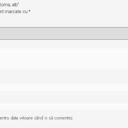
 Roma, alb”
sunt marcate cu
*
 pentru data viitoare când o să comentez.