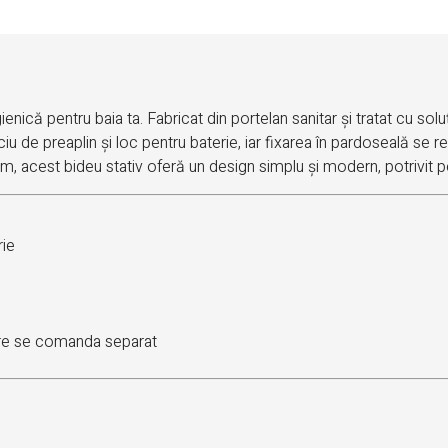
ienică pentru baia ta. Fabricat din portelan sanitar și tratat cu sol
u de preaplin și loc pentru baterie, iar fixarea în pardoseală se re
 acest bideu stativ oferă un design simplu și modern, potrivit pe
rie
care se comanda separat