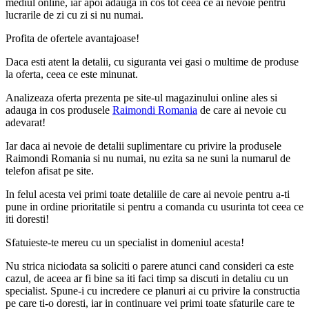
mediul online, iar apoi adauga in cos tot ceea ce ai nevoie pentru
lucrarile de zi cu zi si nu numai.
Profita de ofertele avantajoase!
Daca esti atent la detalii, cu siguranta vei gasi o multime de produse
la oferta, ceea ce este minunat.
Analizeaza oferta prezenta pe site-ul magazinului online ales si
adauga in cos produsele
Raimondi Romania
de care ai nevoie cu
adevarat!
Iar daca ai nevoie de detalii suplimentare cu privire la produsele
Raimondi Romania si nu numai, nu ezita sa ne suni la numarul de
telefon afisat pe site.
In felul acesta vei primi toate detaliile de care ai nevoie pentru a-ti
pune in ordine prioritatile si pentru a comanda cu usurinta tot ceea ce
iti doresti!
Sfatuieste-te mereu cu un specialist in domeniul acesta!
Nu strica niciodata sa soliciti o parere atunci cand consideri ca este
cazul, de aceea ar fi bine sa iti faci timp sa discuti in detaliu cu un
specialist. Spune-i cu incredere ce planuri ai cu privire la constructia
pe care ti-o doresti, iar in continuare vei primi toate sfaturile care te