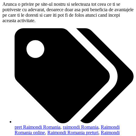
Arunca o privire pe site-ul nostru si selecteaza tot ceea ce ti se
potriveste cu adevarat, deoarece doar asa poti beneficia de avantajele
pe care ti le doresti si care iti pot fi de folos atunci cand incepi
aceasta activitate.
pret Raimondi Romania
,
raimondi Romania
,
Raimondi
Romania online
,
Raimondi Romania preturi
,
Raimondi