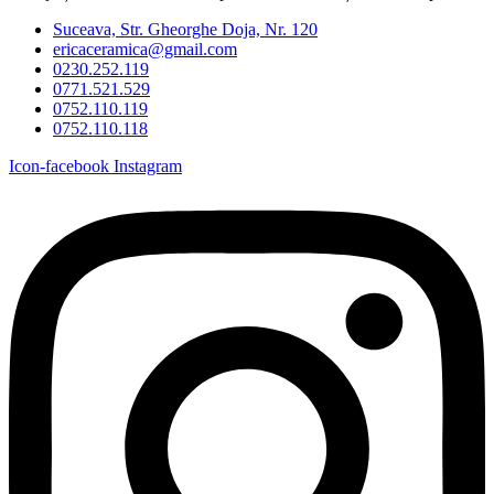
Suceava, Str. Gheorghe Doja, Nr. 120
ericaceramica@gmail.com
0230.252.119
0771.521.529
0752.110.119
0752.110.118
Icon-facebook
Instagram