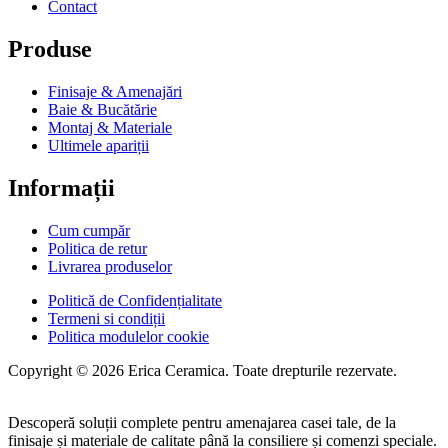
Contact
Produse
Finisaje & Amenajări
Baie & Bucătărie
Montaj & Materiale
Ultimele apariții
Informații
Cum cumpăr
Politica de retur
Livrarea produselor
Politică de Confidențialitate
Termeni si condiții
Politica modulelor cookie
Copyright © 2026 Erica Ceramica. Toate drepturile rezervate.
Descoperă soluții complete pentru amenajarea casei tale, de la
finisaje și materiale de calitate până la consiliere și comenzi speciale.