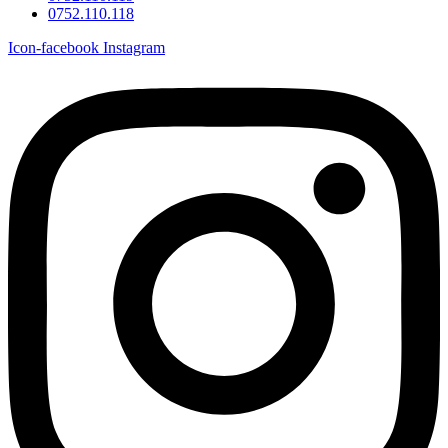
0752.110.118
Icon-facebook
Instagram