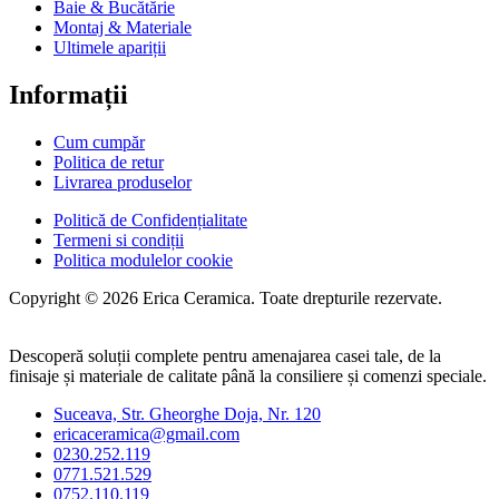
Baie & Bucătărie
Montaj & Materiale
Ultimele apariții
Informații
Cum cumpăr
Politica de retur
Livrarea produselor
Politică de Confidențialitate
Termeni si condiții
Politica modulelor cookie
Copyright © 2026 Erica Ceramica. Toate drepturile rezervate.
Descoperă soluții complete pentru amenajarea casei tale, de la
finisaje și materiale de calitate până la consiliere și comenzi speciale.
Suceava, Str. Gheorghe Doja, Nr. 120
ericaceramica@gmail.com
0230.252.119
0771.521.529
0752.110.119