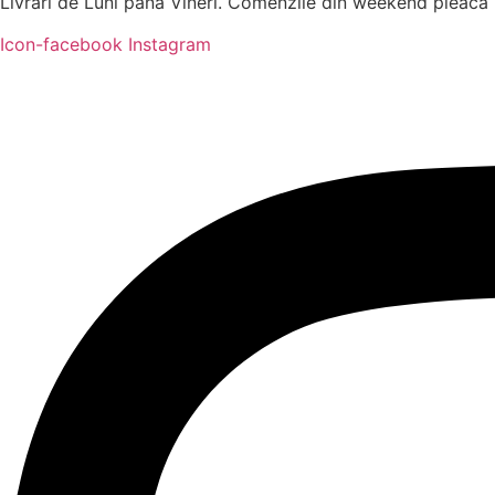
Livrări de Luni până Vineri. Comenzile din weekend pleacă
Icon-facebook
Instagram