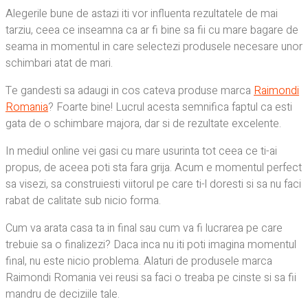
Alegerile bune de astazi iti vor influenta rezultatele de mai
tarziu, ceea ce inseamna ca ar fi bine sa fii cu mare bagare de
seama in momentul in care selectezi produsele necesare unor
schimbari atat de mari.
Te gandesti sa adaugi in cos cateva produse marca
Raimondi
Romania
? Foarte bine! Lucrul acesta semnifica faptul ca esti
gata de o schimbare majora, dar si de rezultate excelente.
In mediul online vei gasi cu mare usurinta tot ceea ce ti-ai
propus, de aceea poti sta fara grija. Acum e momentul perfect
sa visezi, sa construiesti viitorul pe care ti-l doresti si sa nu faci
rabat de calitate sub nicio forma.
Cum va arata casa ta in final sau cum va fi lucrarea pe care
trebuie sa o finalizezi? Daca inca nu iti poti imagina momentul
final, nu este nicio problema. Alaturi de produsele marca
Raimondi Romania vei reusi sa faci o treaba pe cinste si sa fii
mandru de deciziile tale.