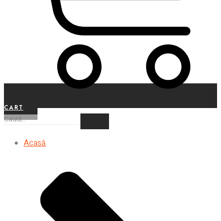
CART
Acasă