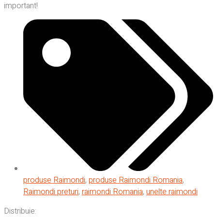
important!
produse Raimondi
,
produse Raimondi Romania
,
Raimondi preturi
,
raimondi Romania
,
unelte raimondi
Distribuie: