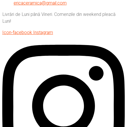
ericaceramica@gmail.com
Livrări de Luni până Vineri. Comenzile din weekend pleacă
Luni!
Icon-facebook
Instagram