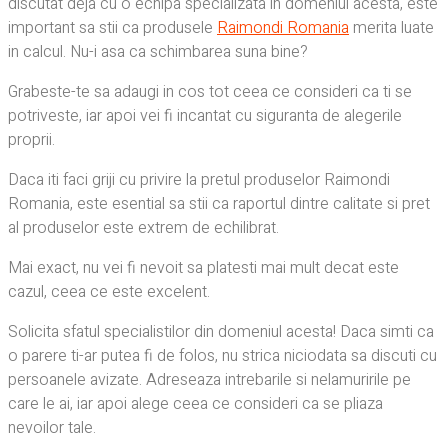
discutat deja cu o echipa specializata in domeniul acesta, este
important sa stii ca produsele
Raimondi Romania
merita luate
in calcul. Nu-i asa ca schimbarea suna bine?
Grabeste-te sa adaugi in cos tot ceea ce consideri ca ti se
potriveste, iar apoi vei fi incantat cu siguranta de alegerile
proprii.
Daca iti faci griji cu privire la pretul produselor Raimondi
Romania, este esential sa stii ca raportul dintre calitate si pret
al produselor este extrem de echilibrat.
Mai exact, nu vei fi nevoit sa platesti mai mult decat este
cazul, ceea ce este excelent.
Solicita sfatul specialistilor din domeniul acesta! Daca simti ca
o parere ti-ar putea fi de folos, nu strica niciodata sa discuti cu
persoanele avizate. Adreseaza intrebarile si nelamuririle pe
care le ai, iar apoi alege ceea ce consideri ca se pliaza
nevoilor tale.