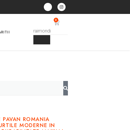
0
RITII
E
E PAVAN ROMANIA
RTILE MODERNE IN