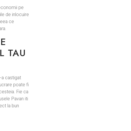
a economii pe
le de inlocuire
 ceea ce
ara.
LE
L TAU
-a castigat
 lucrare poate fi
cesteia. Fie ca
usele Pavan iti
ect la bun