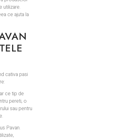
utilizare.
ea ce ajuta la
PAVAN
TELE
nd cativa pasi
re:
lar ce tip de
ntru pereti, o
rului sau pentru
e.
odus Pavan.
lizate,