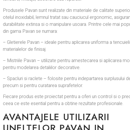
Produsele Pavan sunt realizate din materiale de calitate superio
otelul inoxidabil, lemnul tratat sau cauciucul ergonomic, asigura
durabilitate extinsa si o manipulare usoara. Printre cele mai po
din gama Pavan se numara:
– Gletierele Pavan – ideale pentru aplicarea uniforma a tencuielil
materialelor de finisaj.
– Mistriile Pavan – utilizate pentru amestecarea si aplicarea mor
pentru modelarea detaliilor decorative.
– Spacluri si raclete – folosite pentru indepartarea surplusului d
precum si pentru curatarea suprafetelor.
Fiecare produs este proiectat pentru a oferi un control si o pr
ceea ce este esential pentru a obtine rezultate profesionale.
AVANTAJELE UTILIZARII
UNELTELOR PAVAN IN