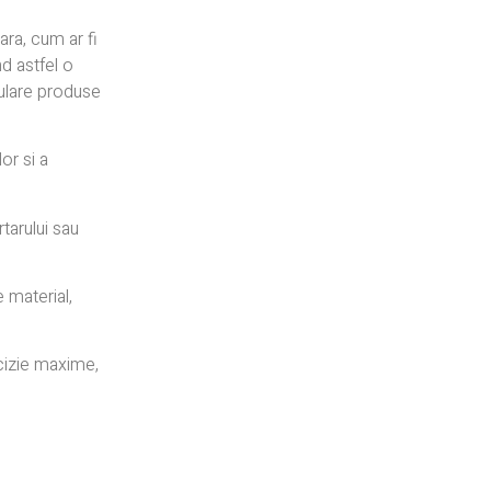
ara, cum ar fi
nd astfel o
pulare produse
or si a
tarului sau
e material,
ecizie maxime,