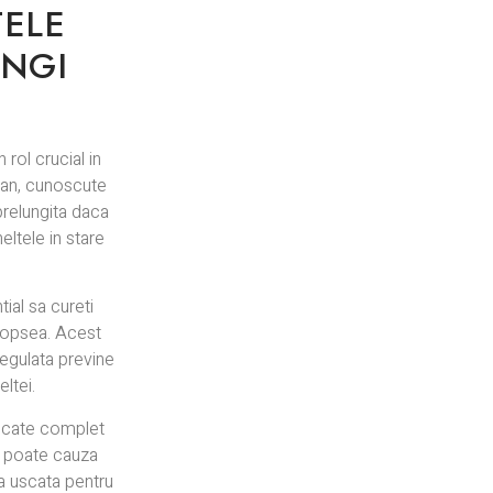
TELE
UNGI
 rol crucial in
van, cunoscute
prelungita daca
eltele in stare
tial sa cureti
 vopsea. Acest
 regulata previne
ltei.
uscate complet
a poate cauza
pa uscata pentru