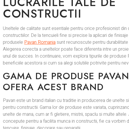
LUCRARILE TALE DE
CONSTRUCTII
Uneltele de calitate sunt esentiale pentru orice profesionist din
constructiilor. De la tencuieli fine si precise la aplicari de finisaj
produsele
Pavan
Romania
sunt recunoscute pentru durabilitate s
Alegerea corecta a uneltelor poate face diferenta intre un proi
unul de succes. In continuare, vom explora tipurile de produse 
beneficiile acestora si cum sa alegi solutiile potrivite pentru nevo
GAMA DE PRODUSE PAVAN
OFERA ACEST BRAND
Pavan este un brand italian cu traditie in producerea de unelte s
pentru constructii. Gama lor de produse este variata, cuprinzan
unelte de mana, cum ar fi gletiere, mistrii, spaclu si multe altele
concepute pentru a facilita munca in constructii, fie ca vorbim d
tencuire, finisaje, decorare sau reparatii.