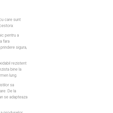
 cu care sunt
acestora:
ic pentru a
a fara
prindere sigura,
xidabil rezistent
ezista bine la
ermen lung.
stilor sa
are. De la
avan se adapteaza
 a produselor