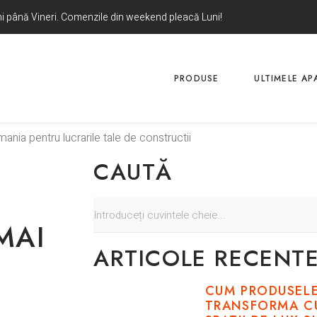
uni până Vineri. Comenzile din weekend pleacă Luni!
PRODUSE
ULTIMELE APA
nia pentru lucrarile tale de constructii
CAUTĂ
MAI
ARTICOLE RECENT
CUM PRODUSEL
TRANSFORMA CU