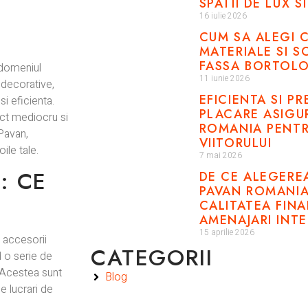
SPATII DE LUX 
16 iulie 2026
CUM SA ALEGI 
MATERIALE SI S
FASSA BORTOL
 domeniul
11 iunie 2026
e decorative,
EFICIENTA SI P
i eficienta.
PLACARE ASIGU
ect mediocru si
ROMANIA PENTR
Pavan,
VIITORULUI
ile tale.
7 mai 2026
: CE
DE CE ALEGERE
PAVAN ROMANIA
CALITATEA FINA
AMENAJARI INT
15 aprilie 2026
i accesorii
CATEGORII
d o serie de
. Acestea sunt
Blog
e lucrari de