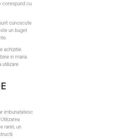
are corespund cu
n sunt cunoscute
leste un buget
nte.
 achizitie.
 bine in mana.
 utilizare
DE
oar imbunatatesc
 Utilizarea
 raniri, un
ructii.