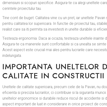
dimensiuni si scopuri specifice. Asigura-te ca alegi uneltele c
cerintele proiectului tau.
Tine cont de buget: Calitatea vine cu un pret, iar uneltele Pava
pentru calitatea lor superioara. In functie de proiectul tau, stabi
realist care sa iti permita sa investesti in unelte durabile si eficie
Testeaza ergonomia: Daca ai ocazia, testeaza uneltele inainte de
Asigura-te ca manerele sunt confortabile si ca unealta se simte
Acest aspect este crucial mai ales pentru lucrarile care necesita
indelungata.
IMPORTANTA UNELTELOR 
CALITATE IN CONSTRUCTII
Uneltele de calitate superioara, precum cele de la Pavan, nu d
eficienta si precizia lucrarilor, ci contribuie si la siguranta muncii.
uneltelor ergonomice si durabile reduce riscul de accidente si de
aspect important de luat in considerare in orice proiect de const