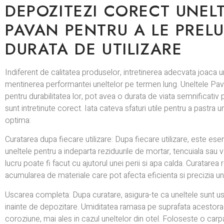
DEPOZITEZI CORECT UNEL
PAVAN PENTRU A LE PREL
DURATA DE UTILIZARE
Indiferent de calitatea produselor, intretinerea adecvata joaca un
mentinerea performantei uneltelor pe termen lung. Uneltele Pa
pentru durabilitatea lor, pot avea o durata de viata semnificativ 
sunt intretinute corect. Iata cateva sfaturi utile pentru a pastra un
optima:
Curatarea dupa fiecare utilizare: Dupa fiecare utilizare, este esen
uneltele pentru a indeparta reziduurile de mortar, tencuiala sau
lucru poate fi facut cu ajutorul unei perii si apa calda. Curatarea
acumularea de materiale care pot afecta eficienta si precizia une
Uscarea completa: Dupa curatare, asigura-te ca uneltele sunt 
inainte de depozitare. Umiditatea ramasa pe suprafata acestor
coroziune, mai ales in cazul uneltelor din otel. Foloseste o car