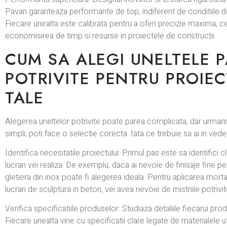
Pavan garanteaza performante de top, indiferent de conditiile de 
Fiecare unealta este calibrata pentru a oferi precizie maxima, ce
economisirea de timp si resurse in proiectele de constructii.
CUM SA ALEGI UNELTELE 
POTRIVITE PENTRU PROIEC
TALE
Alegerea uneltelor potrivite poate parea complicata, dar urmari
simpli, poti face o selectie corecta. Iata ce trebuie sa ai in vede
Identifica necesitatile proiectului: Primul pas este sa identifici c
lucrari vei realiza. De exemplu, daca ai nevoie de finisaje fine pe
gletiera din inox poate fi alegerea ideala. Pentru aplicarea morta
lucrari de sculptura in beton, vei avea nevoie de mistriile potrivit
Verifica specificatiile produselor: Studiaza detaliile fiecarui pr
Fiecare unealta vine cu specificatii clare legate de materialele uti