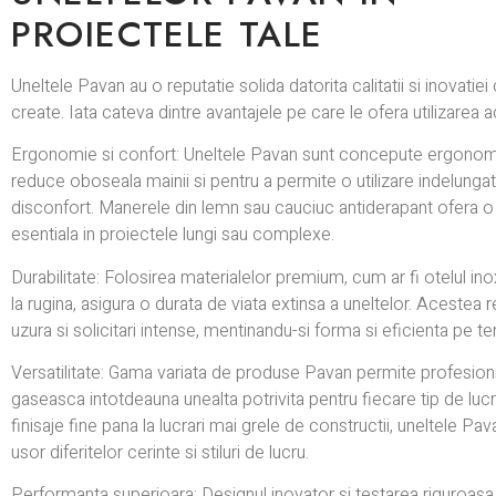
PROIECTELE TALE
Uneltele Pavan au o reputatie solida datorita calitatii si inovatiei
create. Iata cateva dintre avantajele pe care le ofera utilizarea 
Ergonomie si confort: Uneltele Pavan sunt concepute ergonom
reduce oboseala mainii si pentru a permite o utilizare indelungat
disconfort. Manerele din lemn sau cauciuc antiderapant ofera o 
esentiala in proiectele lungi sau complexe.
Durabilitate: Folosirea materialelor premium, cum ar fi otelul ino
la rugina, asigura o durata de viata extinsa a uneltelor. Acestea r
uzura si solicitari intense, mentinandu-si forma si eficienta pe t
Versatilitate: Gama variata de produse Pavan permite profesioni
gaseasca intotdeauna unealta potrivita pentru fiecare tip de lucr
finisaje fine pana la lucrari mai grele de constructii, uneltele P
usor diferitelor cerinte si stiluri de lucru.
Performanta superioara: Designul inovator si testarea riguroasa