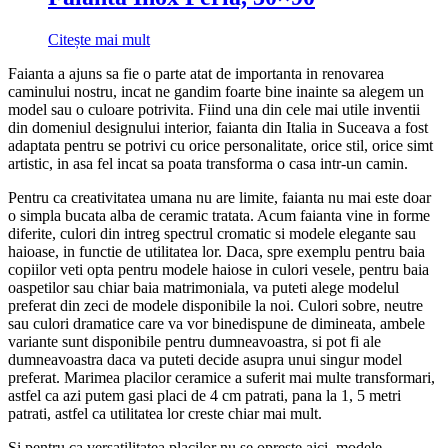
Citește mai mult
Faianta a ajuns sa fie o parte atat de importanta in renovarea
caminului nostru, incat ne gandim foarte bine inainte sa alegem un
model sau o culoare potrivita. Fiind una din cele mai utile inventii
din domeniul designului interior, faianta din Italia in Suceava a fost
adaptata pentru se potrivi cu orice personalitate, orice stil, orice simt
artistic, in asa fel incat sa poata transforma o casa intr-un camin.
Pentru ca creativitatea umana nu are limite, faianta nu mai este doar
o simpla bucata alba de ceramic tratata. Acum faianta vine in forme
diferite, culori din intreg spectrul cromatic si modele elegante sau
haioase, in functie de utilitatea lor. Daca, spre exemplu pentru baia
copiilor veti opta pentru modele haiose in culori vesele, pentru baia
oaspetilor sau chiar baia matrimoniala, va puteti alege modelul
preferat din zeci de modele disponibile la noi. Culori sobre, neutre
sau culori dramatice care va vor binedispune de dimineata, ambele
variante sunt disponibile pentru dumneavoastra, si pot fi ale
dumneavoastra daca va puteti decide asupra unui singur model
preferat. Marimea placilor ceramice a suferit mai multe transformari,
astfel ca azi putem gasi placi de 4 cm patrati, pana la 1, 5 metri
patrati, astfel ca utilitatea lor creste chiar mai mult.
Si pentru ca versatilitatea placilor nu se opreste aici, modele