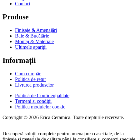
Contact
Produse
Finisaje & Amenajări
Baie & Bucătărie
Montaj & Materiale
Ultimele apariții
Informații
Cum cumpăr
Politica de retur
Livrarea produselor
Politică de Confidențialitate
Termeni si condiții
Politica modulelor cookie
Copyright © 2026 Erica Ceramica. Toate drepturile rezervate.
Descoperă soluții complete pentru amenajarea casei tale, de la
finisaje și materiale de calitate până la consiliere și comenzi speciale.