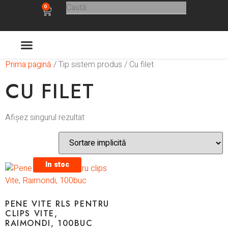
0
Prima pagină
/ Tip sistem produs / Cu filet
ULTIMELE APARITII
CU FILET
Afișez singurul rezultat
In stoc
PENE VITE RLS PENTRU
CLIPS VITE,
RAIMONDI, 100BUC