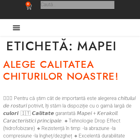
0
ULTIMELE APARITII
ETICHETĂ:
MAPEI
ALEGE CALITATEA
CHITURILOR NOASTRE!
🙋🏻‍♂️ Pentru că știm cât de importantă este alegerea 𝘤𝘩𝘪𝘵𝘶𝘭𝘶𝘪
𝘥𝘦 𝘳𝘰𝘴𝘵𝘶𝘳𝘪 potrivit, îți stăm la dispoziție cu o gamă largă de
𝙘𝙪𝙡𝙤𝙧𝙞. 🇮🇹 𝘾𝙖𝙡𝙞𝙩𝙖𝙩𝙚 garantată 𝘔𝘢𝘱𝘦𝘪 + 𝘒𝘦𝘳𝘢𝘬𝘰𝘭𝘭.
𝘊𝘢𝘳𝘢𝘤𝘵𝘦𝘳𝘪𝘴𝘵𝘪𝘤𝘪 𝘱𝘳𝘪𝘯𝘤𝘪𝘱𝘢𝘭𝘦: 🔸Tehnologie Drop Effect
(hidrofobizare) 🔸Rezistență în timp: -la abraziune -la
compresiune -la îngheț/dezgheț 🔸Excelentă durabilitate