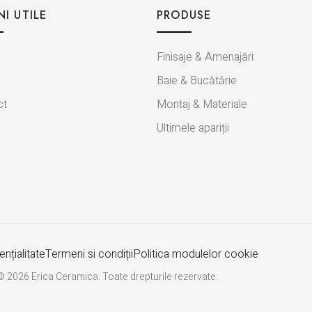
NI UTILE
PRODUSE
Finisaje & Amenajări
Baie & Bucătărie
ct
Montaj & Materiale
Ultimele apariții
nțialitate
Termeni si condiții
Politica modulelor cookie
© 2026 Erica Ceramica. Toate drepturile rezervate.