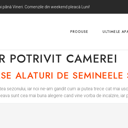
uni până Vineri. Comenzile din weekend pleacă Luni!
PRODUSE
ULTIMELE APA
R POTRIVIT CAMEREI
SE ALATURI DE SEMINEELE
tatea sezonului, iar noi ne-am gandit cum ai putea trece cat mai usor
eava sunt cea mai buna alegere cand vine vorba de incalzire, iar p