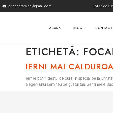
ericaceramica@gmail.com
Livrări de L
ACASA
BLOG
CONTACT
ETICHETĂ:
FOCA
IERNI MAI CALDUROA
Iernile pot fi destul de dure, in special pe la juma
alegerii unui semineu pe gustul tau. Semineele Suc