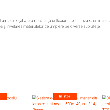
e. Lama din oțel oferă rezistență și flexibilitate în utilizare, iar mân
area și nivelarea materialelor de umplere pe diverse suprafețe.
c
In stoc