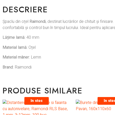
DESCRIERE
Șpaclu din oțel
Raimondi
, destinat lucrărilor de chituit și finisar
confortabilă și control bun în timpul lucrului. Ideal pentru aplic
Lățime lamă:
40 mm
Material lamă:
Oțel
Material mâner:
Lemn
Brand:
Raimondi
PRODUSE SIMILARE
In stoc
In sto