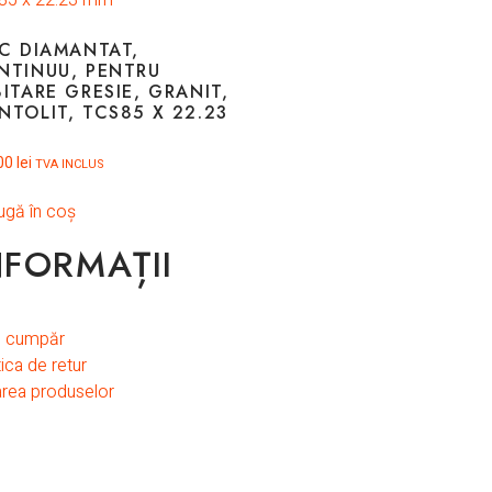
SC DIAMANTAT,
NTINUU, PENTRU
ITARE GRESIE, GRANIT,
NTOLIT, TCS85 X 22.23
00
lei
TVA INCLUS
gă în coș
NFORMAȚII
 cumpăr
tica de retur
area produselor