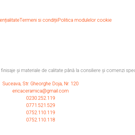
nțialitate
Termeni si condiții
Politica modulelor cookie
inisaje și materiale de calitate până la consiliere și comenzi spec
Suceava, Str. Gheorghe Doja, Nr. 120
ericaceramica@gmail.com
0230.252.119
0771.521.529
0752.110.119
0752.110.118