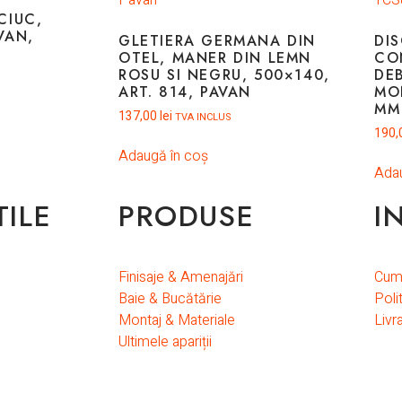
CIUC,
VAN,
GLETIERA GERMANA DIN
DI
OTEL, MANER DIN LEMN
CO
ROSU SI NEGRU, 500×140,
DEB
ART. 814, PAVAN
MO
MM
137,00
lei
TVA INCLUS
190,
Adaugă în coș
Adau
TILE
PRODUSE
I
Finisaje & Amenajări
Cum
Baie & Bucătărie
Poli
Montaj & Materiale
Livr
Ultimele apariții