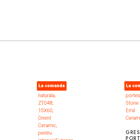
La comanda
La co
GRES
PORT