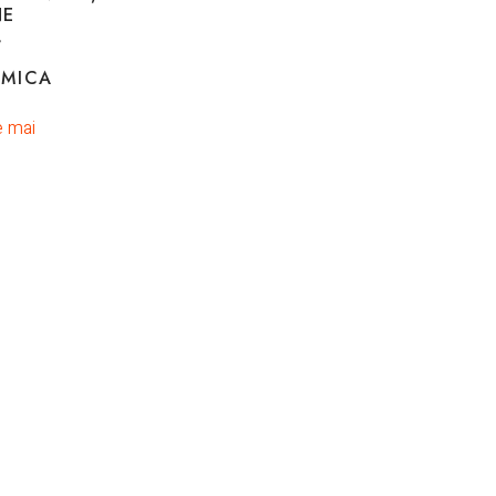
NE
,
AMICA
e mai