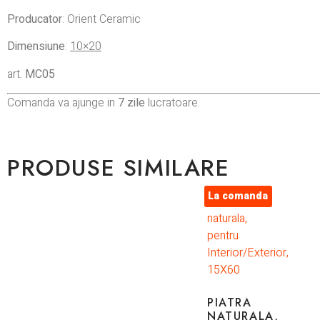
Producator
: Orient Ceramic
Dimensiune
:
10×20
art.
MC05
Comanda va ajunge in
7 zile
lucratoare.
PRODUSE SIMILARE
La comanda
PIATRA
NATURALA,