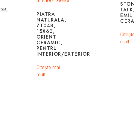
STO
OR,
TALK
PIATRA
EMIL
NATURALA,
CER
ZT048,
15X60,
Citeșt
ORIENT
mult
CERAMIC,
PENTRU
INTERIOR/EXTERIOR
Citește mai
mult