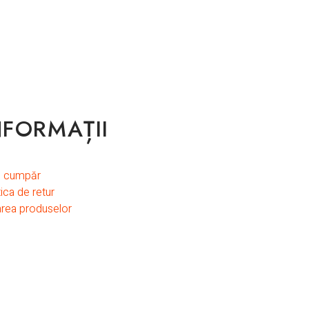
NFORMAȚII
 cumpăr
tica de retur
area produselor