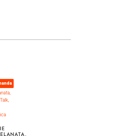
manda
IE
ELANATA,