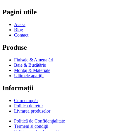
Pagini utile
Acasa
Blog
Contact
Produse
Finisaje & Amenajări
Baie & Bucătărie
Montaj & Materiale
Ultimele apariții
Informații
Cum cumpăr
Politica de retur
Livrarea produselor
Politică de Confidențialitate
Termeni si condiții