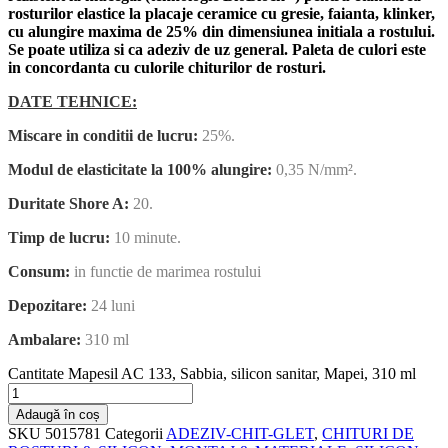
rosturilor elastice la placaje ceramice cu gresie, faianta, klinker,
cu alungire maxima de 25% din dimensiunea initiala a rostului.
Se poate utiliza si ca adeziv de uz general. Paleta de culori este
in concordanta cu culorile chiturilor de rosturi.
DATE TEHNICE:
Miscare in conditii de lucru:
25%.
Modul de elasticitate la 100% alungire:
0,35 N/mm².
Duritate Shore A:
20.
Timp de lucru:
10 minute.
Consum:
in functie de marimea rostului
Depozitare:
24 luni
Ambalare:
310 ml
Cantitate Mapesil AC 133, Sabbia, silicon sanitar, Mapei, 310 ml
Adaugă în coș
SKU
5015781
Categorii
ADEZIV-CHIT-GLET
,
CHITURI DE