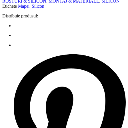
ROSTURI & SILICON
,
MONTAJ & MATERIALE
,
SILICON
Etichete
Mapei
,
Silicon
Distribuie produsul: