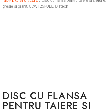
MONTAJ SI UNELTE
/ Disc cu flansa pentru taiere si slefuire,
gresie si granit, CCW125FULL, Diatech
In stoc
DISC CU FLANSA
PENTRU TAIERE SI