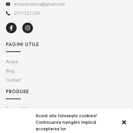
ericaceramica@gmail.com
0771.521.529
PAGINI UTILE
Acasa
Blog
Contact
PRODUSE
Finisaje & Amenajări
Acest site foloseşte cookies!
Baie & Bucătărie
Continuarea navigării implică
Montaj & Materiale
acceptarea lor