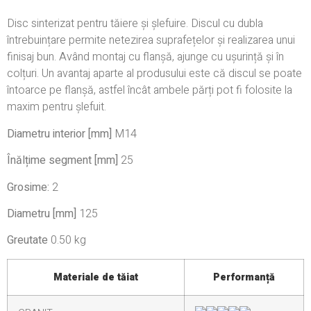
Disc sinterizat pentru tăiere și șlefuire. Discul cu dubla
întrebuințare permite netezirea suprafețelor și realizarea unui
finisaj bun. Având montaj cu flanșă, ajunge cu ușurință și în
colțuri. Un avantaj aparte al produsului este că discul se poate
întoarce pe flanșă, astfel încât ambele părți pot fi folosite la
maxim pentru șlefuit.
Diametru interior [mm]
M14
Înălțime segment [mm]
25
Grosime:
2
Diametru [mm]
125
Greutate
0.50 kg
Materiale de tăiat
Performanță