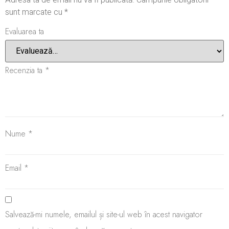
Adresa ta de email nu va fi publicată.
Câmpurile obligatorii
sunt marcate cu
*
Evaluarea ta
Recenzia ta
*
Nume
*
Email
*
Salvează-mi numele, emailul și site-ul web în acest navigator