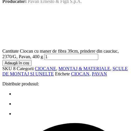
Producator:
Pavan Ernesto & Figli S.p.A.
Cantitate Ciocan cu maner de fibra 39cm, prindere din cauciuc,
2370/G, Pavan, 400 g
Adaugă în coș
SKU
8
Categorii
CIOCANE
,
MONTAJ & MATERIALE
,
SCULE
DE MONTAJ SI UNELTE
Etichete
CIOCAN
,
PAVAN
Distribuie produsul: