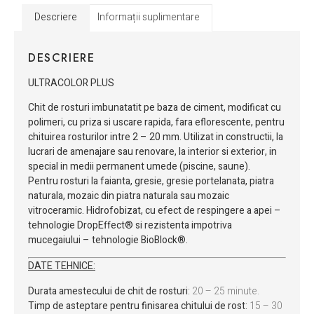
Descriere
Informații suplimentare
DESCRIERE
ULTRACOLOR PLUS
Chit de rosturi imbunatatit pe baza de ciment, modificat cu
polimeri, cu priza si uscare rapida, fara eflorescente, pentru
chituirea rosturilor intre 2 – 20 mm. Utilizat in constructii, la
lucrari de amenajare sau renovare, la interior si exterior, in
special in medii permanent umede (piscine, saune).
Pentru rosturi la faianta, gresie, gresie portelanata, piatra
naturala, mozaic din piatra naturala sau mozaic
vitroceramic. Hidrofobizat, cu efect de respingere a apei –
tehnologie DropEffect® si rezistenta impotriva
mucegaiului – tehnologie BioBlock®.
DATE TEHNICE:
Durata amestecului de chit de rosturi
:
20 – 25 minute.
Timp de asteptare pentru finisarea chitului de rost
:
15 – 30