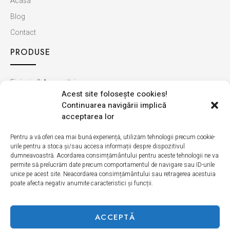
Acasa
Blog
Contact
PRODUSE
Finisaje & Amenajări
Acest site foloseşte cookies!
Baie & Bucătărie
Continuarea navigării implică
Montaj & Materiale
acceptarea lor
Ultimele apariții
Pentru a vă oferi cea mai bună experiență, utilizăm tehnologii precum cookie-
urile pentru a stoca și/sau accesa informații despre dispozitivul
INFORMAȚII
dumneavoastră. Acordarea consimțământului pentru aceste tehnologii ne va
permite să prelucrăm date precum comportamentul de navigare sau ID-urile
unice pe acest site. Neacordarea consimțământului sau retragerea acestuia
Cum cumpăr
poate afecta negativ anumite caracteristici și funcții.
Politica de retur
Livrarea produselor
ACCEPTĂ