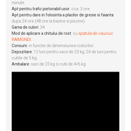
minute.
Apt pentru trafic pietonabil usor
:
cca. 3 ore.
Apt pentru dare in folosinta a placilor de gresie si faianta
:
dupa 24 ore (48 ore la bazine si piscine).
Gama de culori
:
34.
Mod de aplicare a chitului de rost
:
cu
spatula de cauciuc
RAIMONDI
.
Consum
:
in functie de dimensiunea rosturilor.
Depozitare
:
12 luni pentru sacii de 23 kg; 24 de luni pentru
cutiile de 5 kg.
Ambalare
:
saci de 23 kg si cutii de 4×5 kg