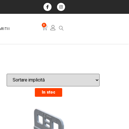
0
RITII
In stoc