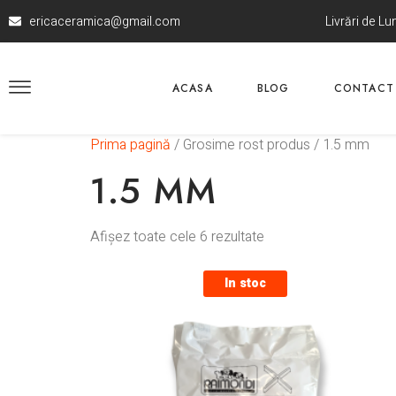
ericaceramica@gmail.com
Livrări de L
ACASA
BLOG
CONTACT
Prima pagină
/ Grosime rost produs / 1.5 mm
1.5 MM
Afișez toate cele 6 rezultate
In stoc