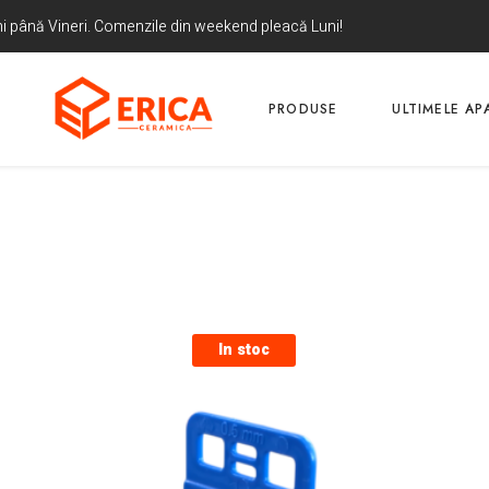
uni până Vineri. Comenzile din weekend pleacă Luni!
PRODUSE
ULTIMELE APA
In stoc